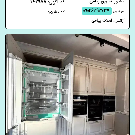
مشاور:
نسرین پیامی
کد آگهی:
142957
موبایل:
09026392737
کد دفتری:
آژانس:
املاک پیامی