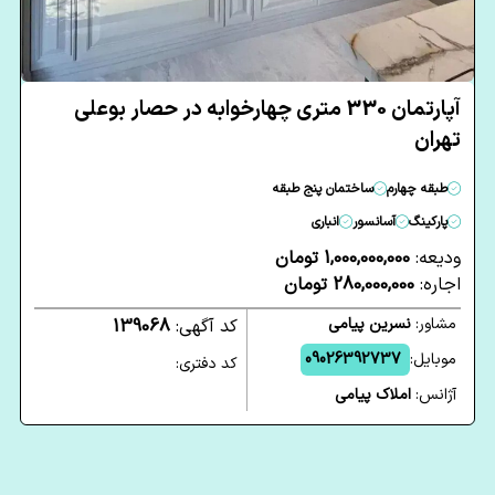
آپارتمان 330 متری چهارخوابه در حصار بوعلی
تهران
طبقه چهارم
ساختمان پنج طبقه
پارکینگ
آسانسور
انباری
ودیعه:
1,000,000,000 تومان
اجاره:
280,000,000 تومان
مشاور:
نسرین پیامی
کد آگهی:
139068
موبایل:
09026392737
کد دفتری:
آژانس:
املاک پیامی