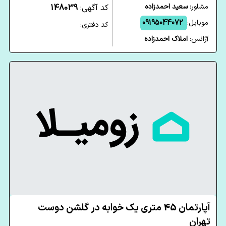
مشاور:
سعید احمدزاده
کد آگهی:
148039
موبایل:
09195044072
کد دفتری:
آژانس:
املاک احمدزاده
آپارتمان 45 متری یک خوابه در گلشن دوست
تهران