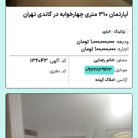
آپارتمان 310 متری چهارخوابه در گاندی تهران
پارکینگ
انباری
ودیعه:
1,000,000,000 تومان
اجاره:
100,000,000 تومان
مشاور:
خانم رضایی
کد آگهی:
132043
موبایل:
09122839623
کد دفتری:
آژانس:
املاک آینده