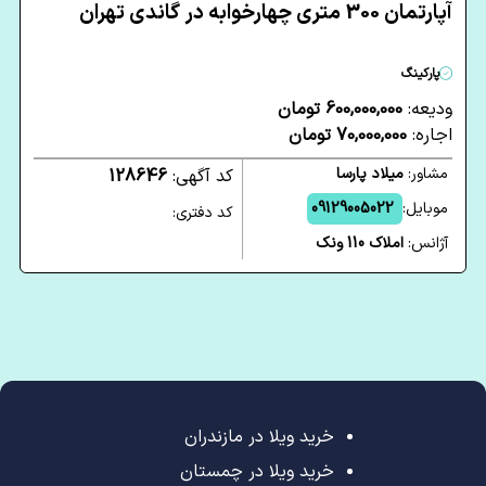
آپارتمان 300 متری چهارخوابه در گاندی تهران
پارکینگ
ودیعه:
600,000,000 تومان
اجاره:
70,000,000 تومان
مشاور:
میلاد پارسا
کد آگهی:
128646
موبایل:
09129005022
کد دفتری:
آژانس:
املاک 110 ونک
خرید ویلا در مازندران
خرید ویلا در چمستان