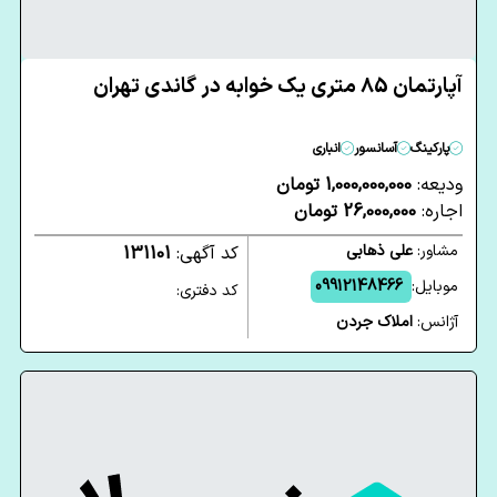
آپارتمان 85 متری یک خوابه در گاندی تهران
پارکینگ
آسانسور
انباری
ودیعه:
1,000,000,000 تومان
اجاره:
26,000,000 تومان
مشاور:
علی ذهابی
کد آگهی:
131101
موبایل:
09912148466
کد دفتری:
آژانس:
املاک جردن