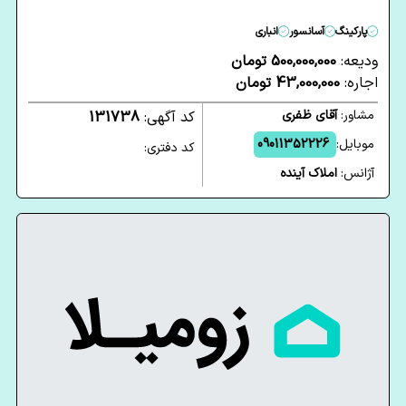
پارکینگ
آسانسور
انباری
ودیعه:
500,000,000 تومان
اجاره:
43,000,000 تومان
مشاور:
آقای ظفری
کد آگهی:
131738
موبایل:
09011352226
کد دفتری:
آژانس:
املاک آینده