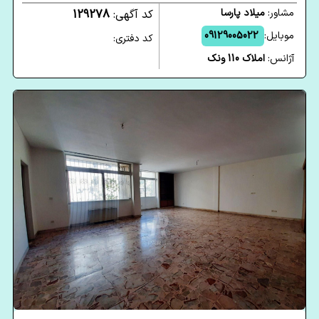
مشاور:
میلاد پارسا
کد آگهی:
129278
موبایل:
09129005022
کد دفتری:
آژانس:
املاک 110 ونک