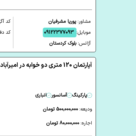
مشاور:
پوریا مشرفیان
کد آگ
موبایل:
09122377093
کد دفت
آژانس:
بلوک کردستان
آپارتمان 120 متری دو خوابه در امیرآباد تهران
پارکینگ
آسانسور
انباری
ودیعه:
500,000,000 تومان
اجاره:
80,000,000 تومان