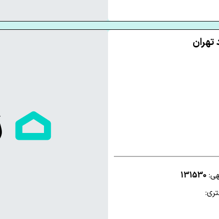
هی:
131530
ری: