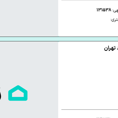
هی:
131538
ری: