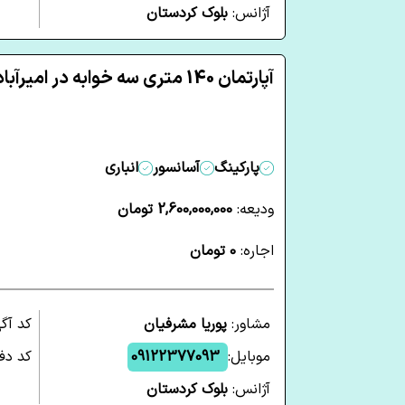
آژانس:
بلوک کردستان
آپارتمان 140 متری سه خوابه در امیرآباد تهران
پارکینگ
آسانسور
انباری
ودیعه:
2,600,000,000 تومان
اجاره:
0 تومان
مشاور:
پوریا مشرفیان
کد آگ
موبایل:
09122377093
کد دفت
آژانس:
بلوک کردستان