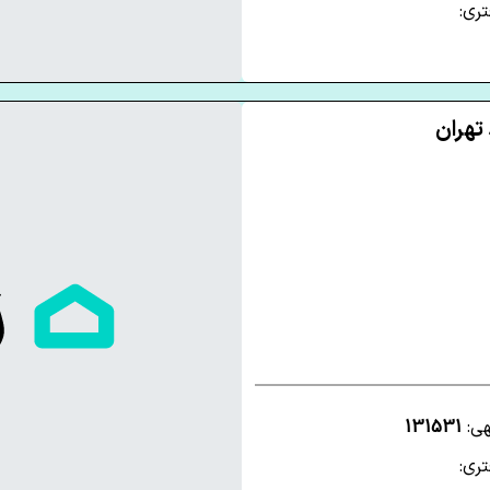
ری:
هی:
131531
ری: