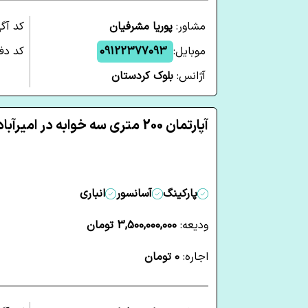
مشاور:
پوریا مشرفیان
کد آگ
موبایل:
09122377093
کد دفت
آژانس:
بلوک کردستان
آپارتمان 200 متری سه خوابه در امیرآباد تهران
پارکینگ
آسانسور
انباری
ودیعه:
3,500,000,000 تومان
اجاره:
0 تومان