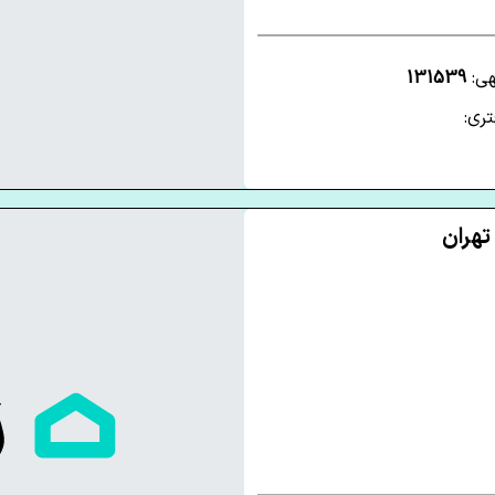
هی:
131539
ری: