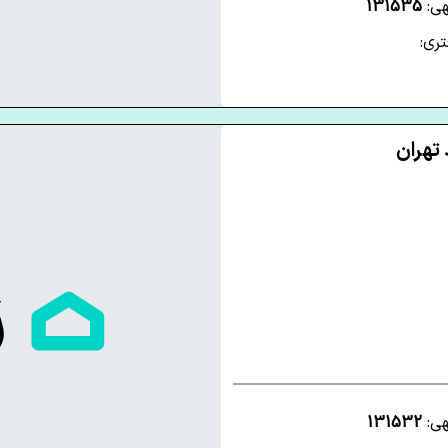
هی:
131535
ری:
هی:
131532