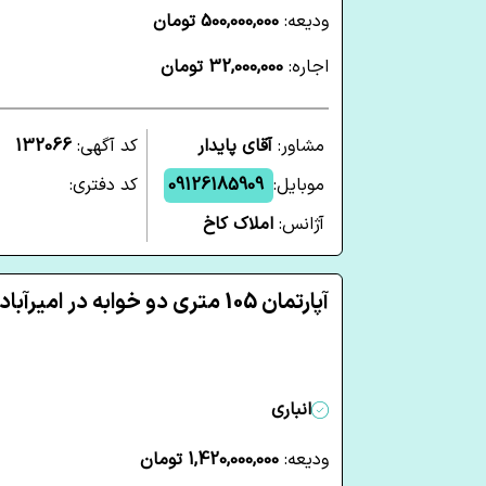
ودیعه:
500,000,000 تومان
اجاره:
32,000,000 تومان
مشاور:
آقای پایدار
کد آگهی:
132066
موبایل:
09126185909
کد دفتری:
آژانس:
املاک کاخ
آپارتمان 105 متری دو خوابه در امیرآباد تهران
انباری
ودیعه:
1,420,000,000 تومان