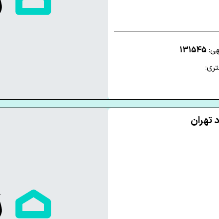
هی:
131545
ری: