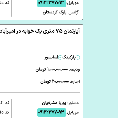
موبایل:
09122377093
کد دفت
آژانس:
بلوک کردستان
آپارتمان 75 متری یک خوابه در امیرآباد تهران
پارکینگ
آسانسور
ودیعه:
1,000,000,000 تومان
اجاره:
20,000,000 تومان
مشاور:
پوریا مشرفیان
کد آگ
موبایل:
09122377093
کد دفت