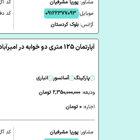
مشاور:
پوریا مشرفیان
کد آگ
موبایل:
09122377093
کد دفت
آژانس:
بلوک کردستان
آپارتمان 125 متری دو خوابه در امیرآباد تهران
پارکینگ
آسانسور
انباری
ودیعه:
2,350,000,000 تومان
اجاره:
0 تومان
مشاور:
پوریا مشرفیان
کد آگ