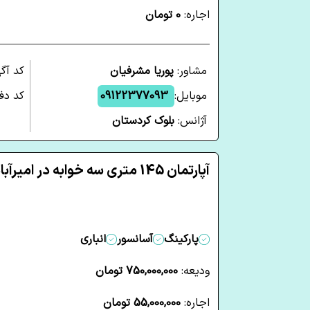
اجاره:
0 تومان
مشاور:
پوریا مشرفیان
کد آگ
موبایل:
09122377093
کد دفت
آژانس:
بلوک کردستان
آپارتمان 145 متری سه خوابه در امیرآباد تهران
پارکینگ
آسانسور
انباری
ودیعه:
750,000,000 تومان
اجاره:
55,000,000 تومان