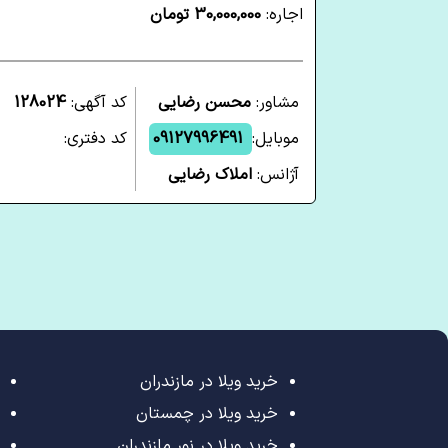
اجاره:
30,000,000 تومان
مشاور:
محسن رضایی
کد آگهی:
128024
موبایل:
09127996491
کد دفتری:
آژانس:
املاک رضایی
خرید ویلا در مازندران
خرید ویلا در چمستان
خرید ویلا در نور مازندران