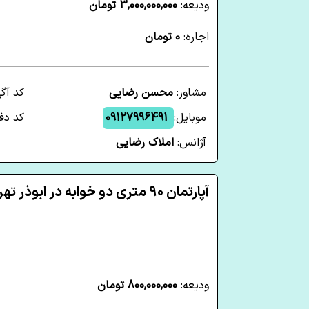
ودیعه:
3,000,000,000 تومان
اجاره:
0 تومان
مشاور:
محسن رضایی
کد آگ
موبایل:
09127996491
کد دفت
آژانس:
املاک رضایی
آپارتمان 90 متری دو خوابه در ابوذر تهران
ودیعه:
800,000,000 تومان