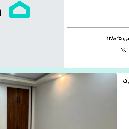
هی:
128025
ری: