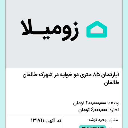
آپارتمان 85 متری دو خوابه در شهرک طالقان
طالقان
ودیعه:
200,000,000 تومان
اجاره:
6,000,000 تومان
مشاور:
وحید توشه
کد آگهی:
131711