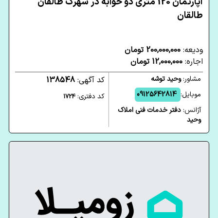
آپارتمان 120 متری دو خوابه در شهرک طالقان
طالقان
ودیعه:
200,000,000 تومان
اجاره:
12,000,000 تومان
مشاور:
وحید توشه
کد آگهی:
138548
موبایل:
09125642814
کد دفتری:
1724
آژانس:
دفتر خدمات فنی املاک
وحید