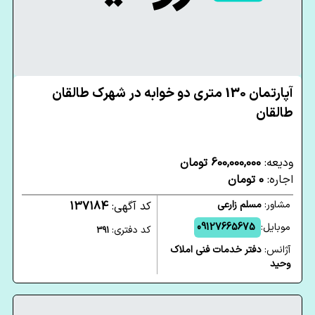
آپارتمان 130 متری دو خوابه در شهرک طالقان
طالقان
ودیعه:
600,000,000 تومان
اجاره:
0 تومان
مشاور:
مسلم زارعی
کد آگهی:
137184
موبایل:
09127665675
کد دفتری:
391
آژانس:
دفتر خدمات فنی املاک
وحید