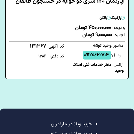
آپارتمان 120 متری دو خوابه در حسنجون طالقان
پارکینگ
بالکن
ودیعه:
450,000,000 تومان
اجاره:
9,000,000 تومان
مشاور:
وحید توشه
کد آگهی:
131367
موبایل:
09125642814
کد دفتری:
1384
آژانس:
دفتر خدمات فنی املاک
وحید
خرید ویلا در مازندران
خرید ویلا در چمستان