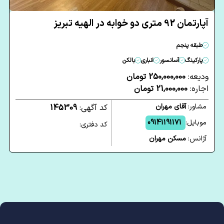
آپارتمان 92 متری دو خوابه در الهیه تبریز
طبقه پنجم
پارکینگ
آسانسور
انباری
بالکن
ودیعه:
250,000,000 تومان
اجاره:
21,000,000 تومان
مشاور:
آقای مهران
کد آگهی:
145309
موبایل:
09141191171
کد دفتری:
آژانس:
مسکن مهران