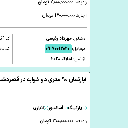
ودیعه:
2,000,000,000 تومان
اجاره:
160,000,000 تومان
مشاور:
مهرداد رئیسی
کد آگ
موبایل:
09170012020
کد دفت
آژانس:
املاک 2020
آپارتمان 90 متری دو خوابه در قصردشت شیراز
پارکینگ
آسانسور
انباری
ودیعه:
300,000,000 تومان