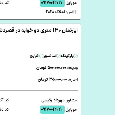
موبایل:
09170012020
کد دفت
آژانس:
املاک 2020
آپارتمان 130 متری دو خوابه در قصردشت شیراز
پارکینگ
آسانسور
انباری
ودیعه:
500,000,000 تومان
اجاره:
35,000,000 تومان
مشاور:
مهرداد رئیسی
کد آگ
موبایل:
09170012020
کد دفت