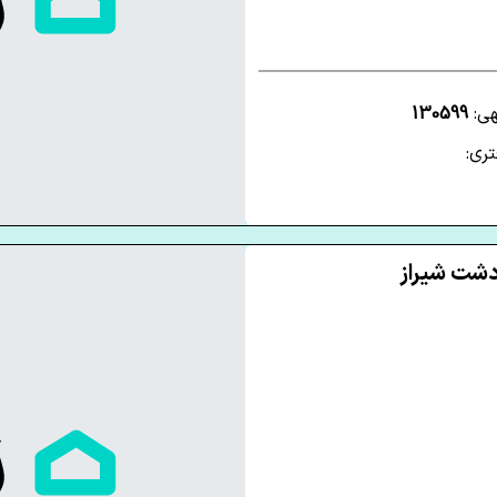
هی:
130599
ری: