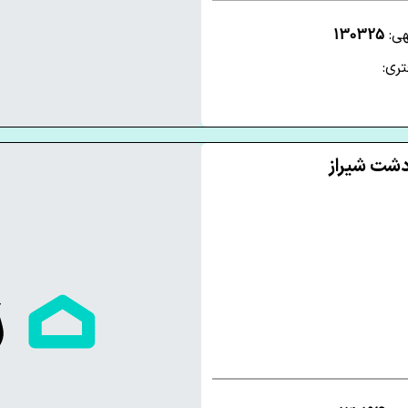
هی:
130325
ری: