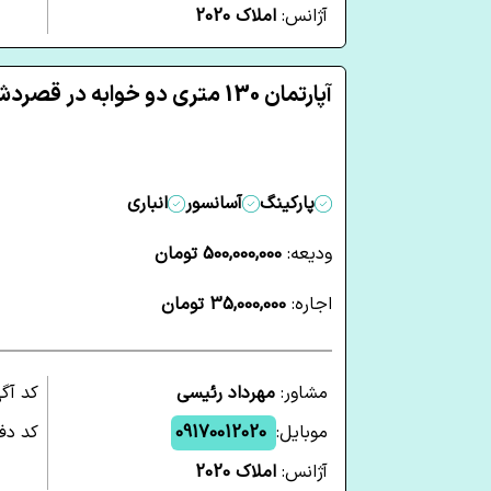
آژانس:
املاک 2020
آپارتمان 130 متری دو خوابه در قصردشت شیراز
پارکینگ
آسانسور
انباری
ودیعه:
500,000,000 تومان
اجاره:
35,000,000 تومان
مشاور:
مهرداد رئیسی
کد آگ
موبایل:
09170012020
کد دفت
آژانس:
املاک 2020