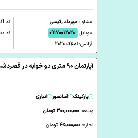
مشاور:
مهرداد رئیسی
کد آگ
موبایل:
09170012020
کد دفت
آژانس:
املاک 2020
آپارتمان 90 متری دو خوابه در قصردشت شیراز
پارکینگ
آسانسور
انباری
ودیعه:
300,000,000 تومان
اجاره:
45,000,000 تومان