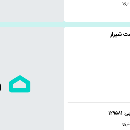
ری:
هی:
129581
ری: