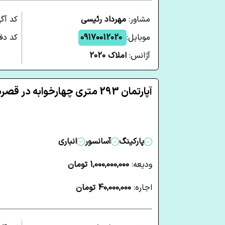
مشاور:
مهرداد رئیسی
کد آگ
موبایل:
09170012020
کد دفت
آژانس:
املاک 2020
آپارتمان 293 متری چهارخوابه در قصردشت شیراز
پارکینگ
آسانسور
انباری
ودیعه:
1,000,000,000 تومان
اجاره:
40,000,000 تومان