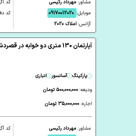
مشاور:
مهرداد رئیسی
کد آگ
موبایل:
09170012020
کد دفت
آژانس:
املاک 2020
آپارتمان 130 متری دو خوابه در قصردشت شیراز
پارکینگ
آسانسور
انباری
ودیعه:
500,000,000 تومان
اجاره:
35,000,000 تومان
مشاور:
مهرداد رئیسی
کد آگ