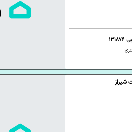
هی:
131876
ری: