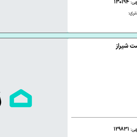
هی:
130194
ری:
هی:
129831