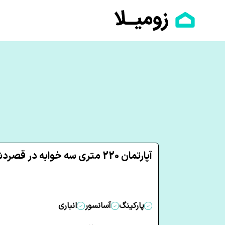
آپارتمان 220 متری سه خوابه در قصردشت شیراز
پارکینگ
آسانسور
انباری