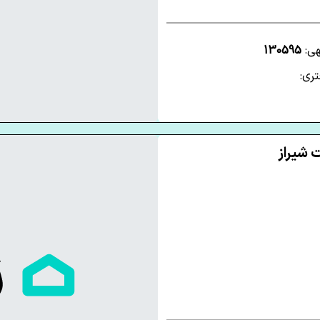
هی:
130595
ری: