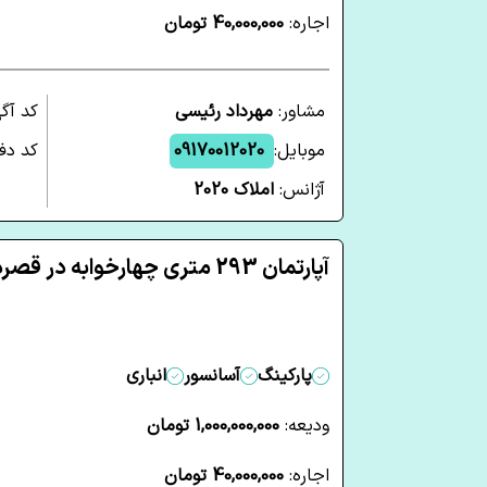
اجاره:
40,000,000 تومان
مشاور:
مهرداد رئیسی
کد آگ
موبایل:
09170012020
کد دفت
آژانس:
املاک 2020
آپارتمان 293 متری چهارخوابه در قصردشت شیراز
پارکینگ
آسانسور
انباری
ودیعه:
1,000,000,000 تومان
اجاره:
40,000,000 تومان