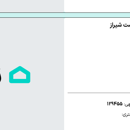
هی:
129455
ری: