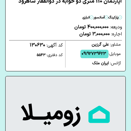
آپارتمان 110 متری دو خوابه در ذوالفقار شاهرود
پارکینگ
آسانسور
انباری
ودیعه:
400,000,000 تومان
اجاره:
3,000,000 تومان
مشاور:
علی گرزین
کد آگهی:
130630
موبایل:
09192739623
کد دفتری:
5543
آژانس:
ایران ملک