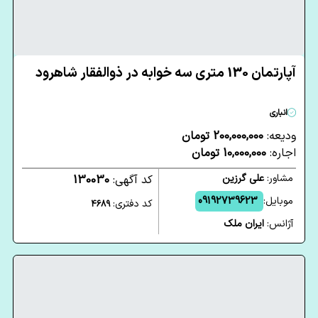
آپارتمان 130 متری سه خوابه در ذوالفقار شاهرود
انباری
ودیعه:
200,000,000 تومان
اجاره:
10,000,000 تومان
مشاور:
علی گرزین
کد آگهی:
130030
موبایل:
09192739623
کد دفتری:
4689
آژانس:
ایران ملک