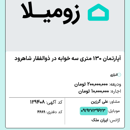
آپارتمان 130 متری سه خوابه در ذوالفقار شاهرود
انباری
ودیعه:
200,000,000 تومان
اجاره:
10,000,000 تومان
مشاور:
علی گرزین
کد آگهی:
129408
موبایل:
09192739623
کد دفتری:
4689
آژانس:
ایران ملک