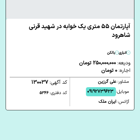
آپارتمان 55 متری یک خوابه در شهید قرنی
شاهرود
انباری
بالکن
ودیعه:
250,000,000 تومان
اجاره:
0 تومان
مشاور:
علی گرزین
کد آگهی:
130037
موبایل:
09192739623
کد دفتری:
5346
آژانس:
ایران ملک