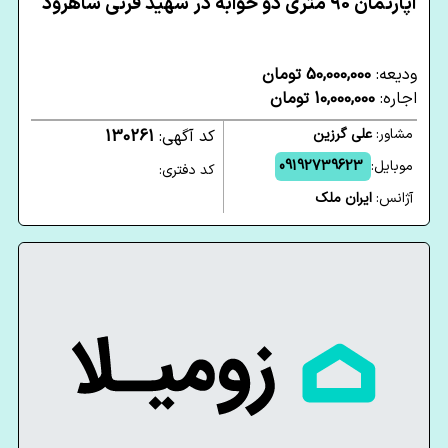
آپارتمان 90 متری دو خوابه در شهید قرنی شاهرود
ودیعه:
50,000,000 تومان
اجاره:
10,000,000 تومان
مشاور:
علی گرزین
کد آگهی:
130261
موبایل:
09192739623
کد دفتری:
آژانس:
ایران ملک