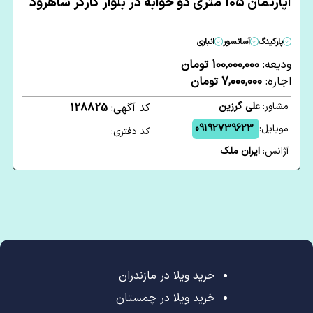
آپارتمان 105 متری دو خوابه در بلوار کارگر شاهرود
پارکینگ
آسانسور
انباری
ودیعه:
100,000,000 تومان
اجاره:
7,000,000 تومان
مشاور:
علی گرزین
کد آگهی:
128825
موبایل:
09192739623
کد دفتری:
آژانس:
ایران ملک
خرید ویلا در مازندران
خرید ویلا در چمستان