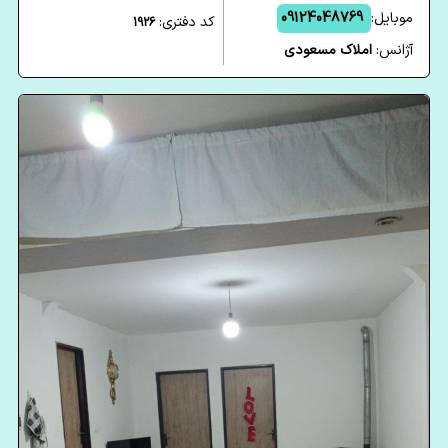
موبایل:
09124048769
کد دفتری:
1926
آژانس:
املاک مسعودی