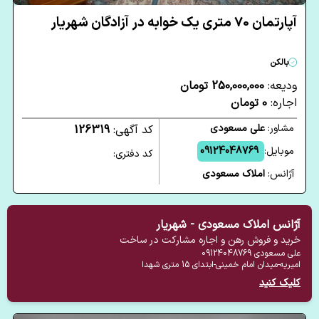
آپارتمان 70 متری یک خوابه در آزادگان شهریار
بالکن
ودیعه:
250,000,000 تومان
اجاره:
0 تومان
مشاور:
علی مسعودی
کد آگهی:
126319
موبایل:
09124048769
کد دفتری:
آژانس:
املاک مسعودی
آژانس املاک مسعودی - شهریار
خرید و فروش رهن و اجاره مشارکت در ساخت
علی مسعودی
09124048769
امیریه-میدان امام خمینی-ابتدای 15 متری شهدا
کلیک کنید