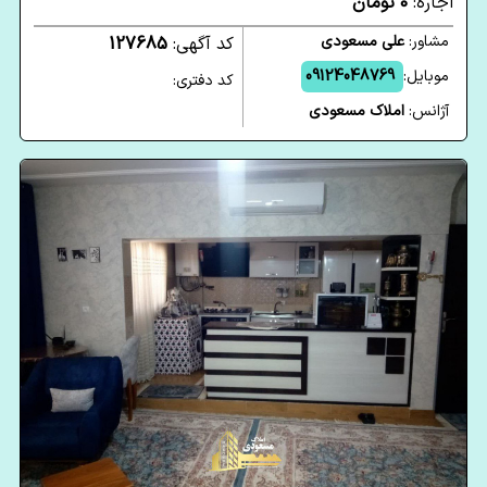
اجاره:
0 تومان
مشاور:
علی مسعودی
کد آگهی:
127685
موبایل:
09124048769
کد دفتری:
آژانس:
املاک مسعودی