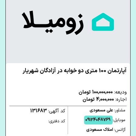
آپارتمان 100 متری دو خوابه در آزادگان شهریار
ودیعه:
100,000,000 تومان
اجاره:
4,000,000 تومان
مشاور:
علی مسعودی
کد آگهی:
131683
موبایل:
09124048769
کد دفتری:
آژانس:
املاک مسعودی