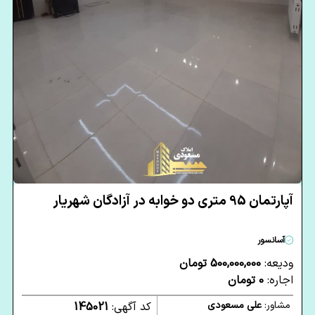
آپارتمان 95 متری دو خوابه در آزادگان شهریار
آسانسور
ودیعه:
500,000,000 تومان
اجاره:
0 تومان
مشاور:
علی مسعودی
کد آگهی:
145021