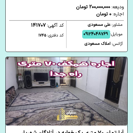
ودیعه:
200,000,000 تومان
اجاره:
0 تومان
مشاور:
علی مسعودی
کد آگهی:
141707
موبایل:
09124048769
کد دفتری:
1745
آژانس:
املاک مسعودی