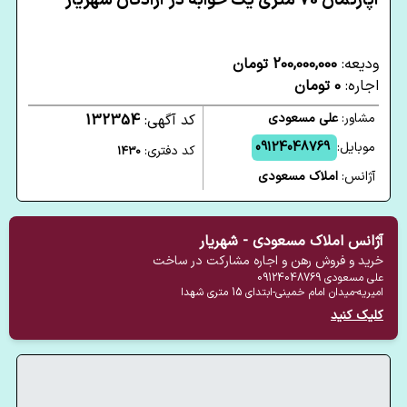
آپارتمان 70 متری یک خوابه در آزادگان شهریار
ودیعه:
200,000,000 تومان
اجاره:
0 تومان
مشاور:
علی مسعودی
کد آگهی:
132354
موبایل:
09124048769
کد دفتری:
1430
آژانس:
املاک مسعودی
آژانس املاک مسعودی - شهریار
خرید و فروش رهن و اجاره مشارکت در ساخت
علی مسعودی
09124048769
امیریه-میدان امام خمینی-ابتدای 15 متری شهدا
کلیک کنید