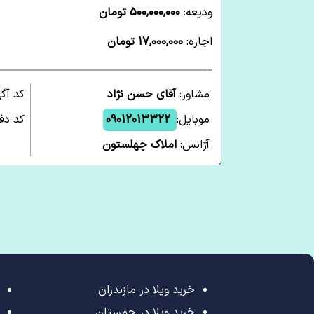
ودیعه:
500,000,000 تومان
اجاره:
17,000,000 تومان
مشاور:
آقای حسن نژاد
کد آگ
موبایل:
09012013322
کد دفت
آژانس:
املاک چهلستون
خرید ویلا در مازندران
خرید ویلا در چمستان