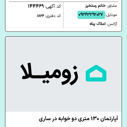
مشاور:
خانم رستخیز
کد آگهی:
144469
موبایل:
09363292027
کد دفتری:
1836
آژانس:
املاک پناه
آپارتمان 130 متری دو خوابه در ساری