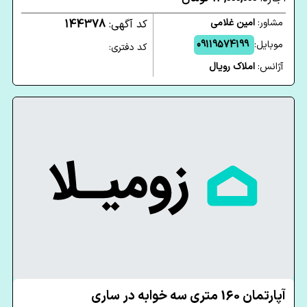
مشاور:
امین غلامی
کد آگهی:
144378
موبایل:
09119574199
کد دفتری:
آژانس:
املاک رویال
آپارتمان 160 متری سه خوابه در ساری