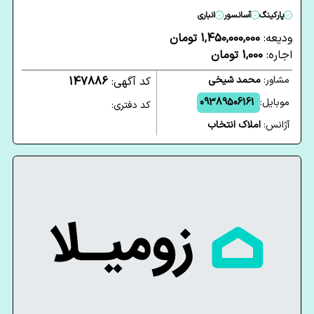
پارکینگ
آسانسور
انباری
ودیعه:
1,450,000,000 تومان
اجاره:
1,000 تومان
مشاور:
محمد شیخی
کد آگهی:
147886
موبایل:
09389506161
کد دفتری:
آژانس:
املاک انتخاب