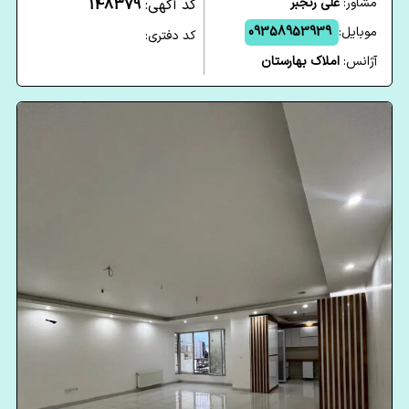
مشاور:
علی رنجبر
کد آگهی:
148379
موبایل:
09358953939
کد دفتری:
آژانس:
املاک بهارستان