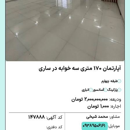
آپارتمان 170 متری سه خوابه در ساری
طبقه چهارم
پارکینگ
آسانسور
انباری
ودیعه:
2,000,000,000 تومان
اجاره:
1,000 تومان
مشاور:
محمد شیخی
کد آگهی:
147888
موبایل:
09389506161
کد دفتری: