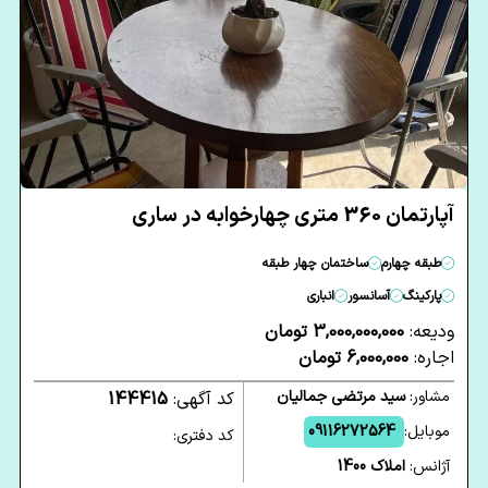
آپارتمان 360 متری چهارخوابه در ساری
طبقه چهارم
ساختمان چهار طبقه
پارکینگ
آسانسور
انباری
ودیعه:
3,000,000,000 تومان
اجاره:
6,000,000 تومان
مشاور:
سید مرتضی جمالیان
کد آگهی:
144415
موبایل:
09116272564
کد دفتری:
آژانس:
املاک 1400