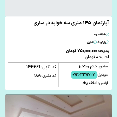
آپارتمان 145 متری سه خوابه در ساری
طبقه دوم
پارکینگ
انباری
ودیعه:
750,000,000 تومان
اجاره:
0 تومان
مشاور:
خانم رستخیز
کد آگهی:
144461
موبایل:
09363292027
کد دفتری:
1889
آژانس:
املاک پناه