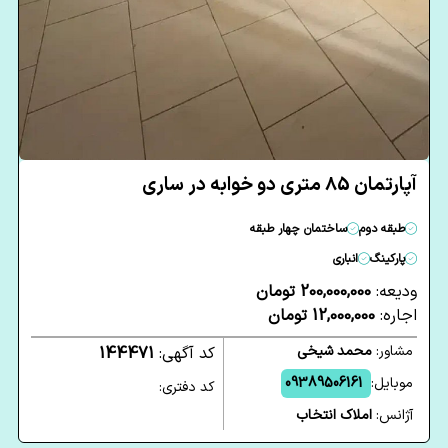
آپارتمان 85 متری دو خوابه در ساری
طبقه دوم
ساختمان چهار طبقه
پارکینگ
انباری
ودیعه:
200,000,000 تومان
اجاره:
12,000,000 تومان
مشاور:
محمد شیخی
کد آگهی:
144471
موبایل:
09389506161
کد دفتری:
آژانس:
املاک انتخاب