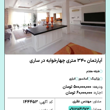
آپارتمان 340 متری چهارخوابه در ساری
طبقه هفتم
پارکینگ
آسانسور
انباری
ودیعه:
500,000,000 تومان
اجاره:
60,000,000 تومان
مشاور:
مهندس نظری
کد آگهی:
144453
موبایل:
09112541973