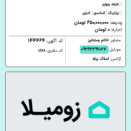
طبقه چهارم
پارکینگ
آسانسور
انباری
ودیعه:
650,000,000 تومان
اجاره:
0 تومان
مشاور:
خانم رستخیز
کد آگهی:
144464
موبایل:
09363292027
کد دفتری:
1878
آژانس:
املاک پناه