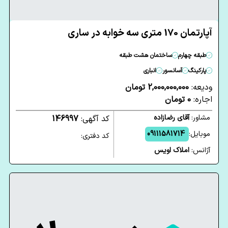
آپارتمان 170 متری سه خوابه در ساری
طبقه چهارم
ساختمان هشت طبقه
پارکینگ
آسانسور
انباری
ودیعه:
2,000,000,000 تومان
اجاره:
0 تومان
مشاور:
آقای رضازاده
کد آگهی:
146997
موبایل:
09111581714
کد دفتری:
آژانس:
املاک اویس