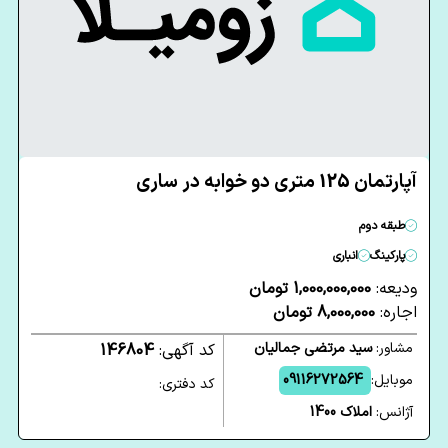
آپارتمان 125 متری دو خوابه در ساری
طبقه دوم
پارکینگ
انباری
ودیعه:
1,000,000,000 تومان
اجاره:
8,000,000 تومان
مشاور:
سید مرتضی جمالیان
کد آگهی:
146804
موبایل:
09116272564
کد دفتری:
آژانس:
املاک 1400