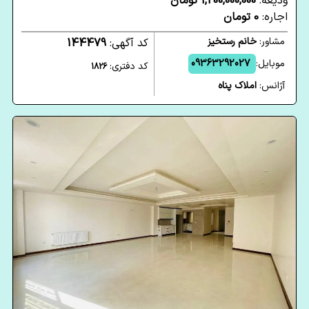
ودیعه:
1,200,000,000 تومان
اجاره:
0 تومان
مشاور:
خانم رستخیز
کد آگهی:
144479
موبایل:
09363292027
کد دفتری:
1826
آژانس:
املاک پناه