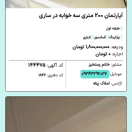
آپارتمان 200 متری سه خوابه در ساری
طبقه اول
پارکینگ
آسانسور
انباری
ودیعه:
1,800,000,000 تومان
اجاره:
0 تومان
مشاور:
خانم رستخیز
کد آگهی:
144475
موبایل:
09363292027
کد دفتری:
1846
آژانس:
املاک پناه