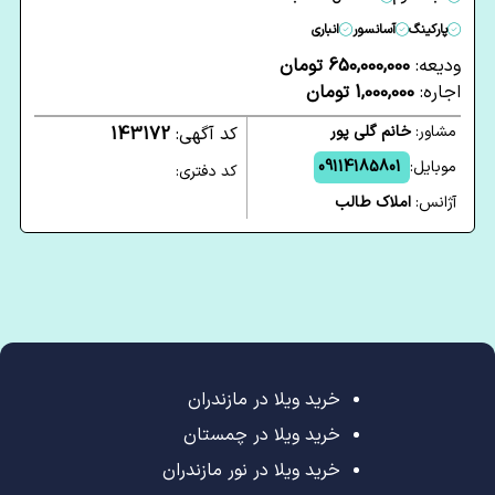
پارکینگ
آسانسور
انباری
ودیعه:
650,000,000 تومان
اجاره:
1,000,000 تومان
مشاور:
خانم گلی پور
کد آگهی:
143172
موبایل:
09114185801
کد دفتری:
آژانس:
املاک طالب
خرید ویلا در مازندران
خرید ویلا در چمستان
خرید ویلا در نور مازندران