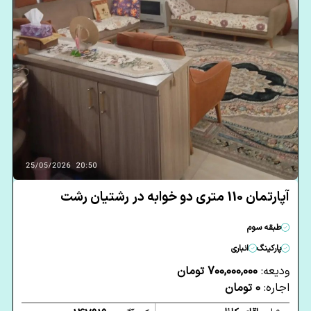
آپارتمان 110 متری دو خوابه در رشتیان رشت
طبقه سوم
پارکینگ
انباری
ودیعه:
700,000,000 تومان
اجاره:
0 تومان