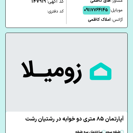
مشاور:
اقای کاظمی
کد آگهی:
147919
موبایل:
09117764145
کد دفتری:
آژانس:
املاک کاظمی
آپارتمان 85 متری دو خوابه در رشتیان رشت
طبقه سوم
ساختمان سه طبقه