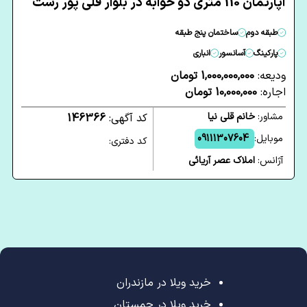
آپارتمان 110 متری دو خوابه در بلوار قلی پور رشت
طبقه دوم
ساختمان پنج طبقه
پارکینگ
آسانسور
انباری
ودیعه:
1,000,000,000 تومان
اجاره:
10,000,000 تومان
مشاور:
خانم قلی نیا
کد آگهی:
146366
موبایل:
09111307604
کد دفتری:
آژانس:
املاک عصر آریائی
خرید ویلا در مازندران
خرید ویلا در چمستان