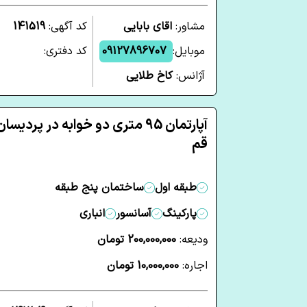
مشاور:
اقای بابایی
کد آگهی:
141519
موبایل:
09127896707
کد دفتری:
آژانس:
کاخ طلایی
آپارتمان 95 متری دو خوابه در پردیسان
قم
طبقه اول
ساختمان پنج طبقه
پارکینگ
آسانسور
انباری
ودیعه:
200,000,000 تومان
اجاره:
10,000,000 تومان