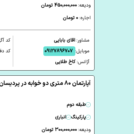
ودیعه:
450,000,000 تومان
اجاره:
0 تومان
مشاور:
اقای بابایی
کد آگ
موبایل:
09127896707
کد دفت
آژانس:
کاخ طلایی
آپارتمان 80 متری دو خوابه در پردیسان قم
طبقه دوم
پارکینگ
انباری
ودیعه:
300,000,000 تومان