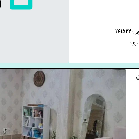
هی:
141522
ری:
ن