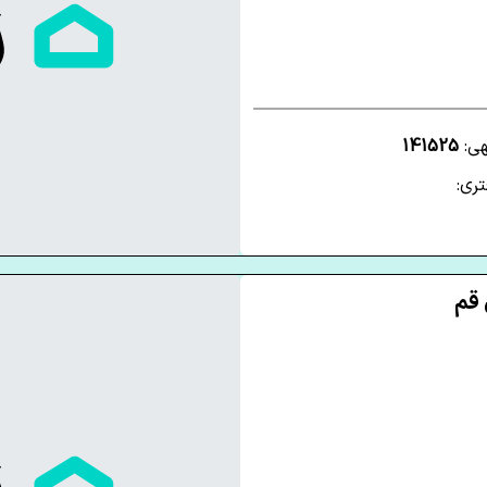
هی:
141525
ری: