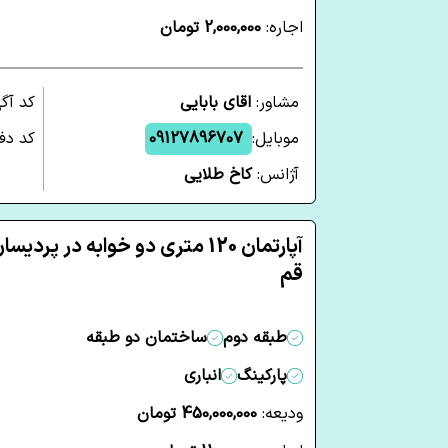
اجاره:
2,000,000 تومان
مشاور:
اقای بابایی
کد آگ
موبایل:
09127896707
کد دفت
آژانس:
کاخ طلایی
آپارتمان 120 متری دو خوابه در پردیسا
قم
طبقه دوم
ساختمان دو طبقه
پارکینگ
انباری
ودیعه:
450,000,000 تومان