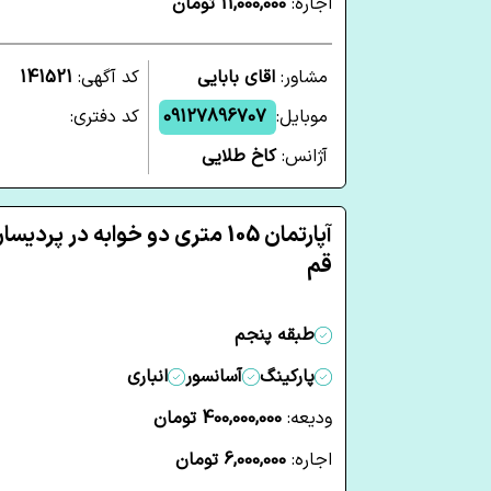
اجاره:
11,000,000 تومان
مشاور:
اقای بابایی
کد آگهی:
141521
موبایل:
09127896707
کد دفتری:
آژانس:
کاخ طلایی
آپارتمان 105 متری دو خوابه در پردیسا
قم
طبقه پنجم
پارکینگ
آسانسور
انباری
ودیعه:
400,000,000 تومان
اجاره:
6,000,000 تومان