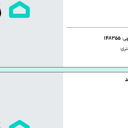
هی:
148355
ری: