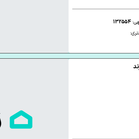
هی:
132554
ری: