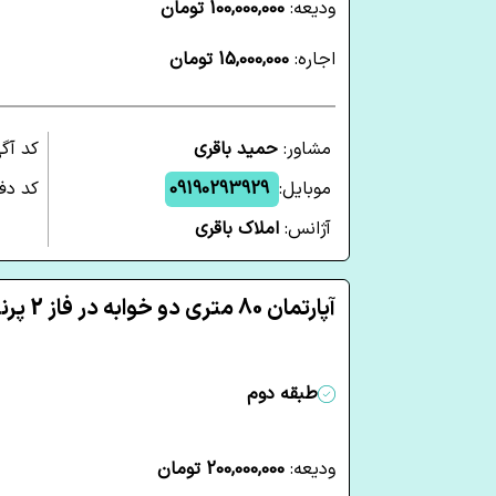
ودیعه:
100,000,000 تومان
اجاره:
15,000,000 تومان
مشاور:
حمید باقری
کد آگ
موبایل:
09190293929
کد دفت
آژانس:
املاک باقری
آپارتمان 80 متری دو خوابه در فاز 2 پرند
طبقه دوم
ودیعه:
200,000,000 تومان