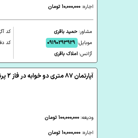
اجاره:
10,000,000 تومان
مشاور:
حمید باقری
کد آگ
موبایل:
09190293929
کد دفت
آژانس:
املاک باقری
آپارتمان 87 متری دو خوابه در فاز 2 پرند
ودیعه:
100,000,000 تومان
اجاره:
10,000,000 تومان