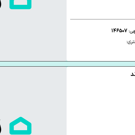
هی:
146507
ری: