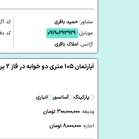
مشاور:
حمید باقری
کد آگ
موبایل:
09190293929
کد دفت
آژانس:
املاک باقری
آپارتمان 105 متری دو خوابه در فاز 2 پرند
پارکینگ
آسانسور
انباری
ودیعه:
300,000,000 تومان
اجاره:
8,000,000 تومان