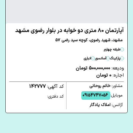
آپارتمان 80 متری دو خوابه در بلوار رضوی مشهد
مشهد، شهید رضوی، کوچه سید رضی ۵۷
طبقه چهارم
پارکینگ
آسانسور
انباری
ودیعه:
500,000,000 تومان
اجاره:
0 تومان
مشاور:
خانم روحانی
کد آگهی:
142777
موبایل:
09154747056
کد دفتری:
آژانس:
املاک یادگار