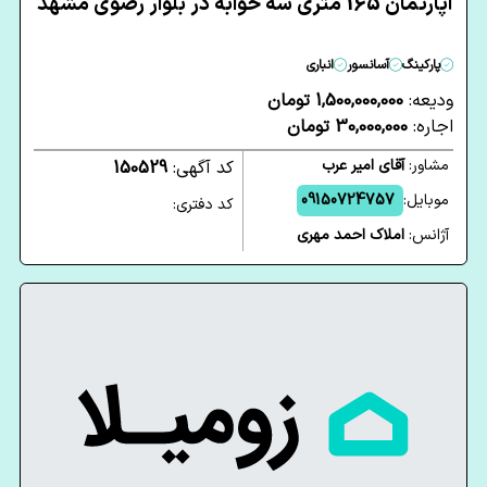
آپارتمان 165 متری سه خوابه در بلوار رضوی مشهد
پارکینگ
آسانسور
انباری
ودیعه:
1,500,000,000 تومان
اجاره:
30,000,000 تومان
مشاور:
آقای امیر عرب
کد آگهی:
150529
موبایل:
09150724757
کد دفتری:
آژانس:
املاک احمد مهری