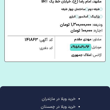
مشهد، امام رضا (ع)، خیابان خط یک BRT
طبقه دوم
ساختمان چهار طبقه
پارکینگ
آسانسور
انباری
ودیعه:
1,300,000,000 تومان
اجاره:
100,000 تومان
مشاور:
مهدی مقدم
کد آگهی:
141863
موبایل:
09158061096
کد دفتری:
آژانس:
املاک جمهوری
خرید ویلا در مازندران
خرید ویلا در چمستان