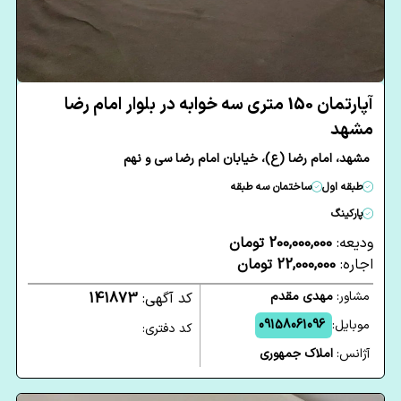
آپارتمان 150 متری سه خوابه در بلوار امام رضا
مشهد
مشهد، امام رضا (ع)، خیابان امام رضا سی و نهم
طبقه اول
ساختمان سه طبقه
پارکینگ
ودیعه:
200,000,000 تومان
اجاره:
22,000,000 تومان
مشاور:
مهدی مقدم
کد آگهی:
141873
موبایل:
09158061096
کد دفتری:
آژانس:
املاک جمهوری