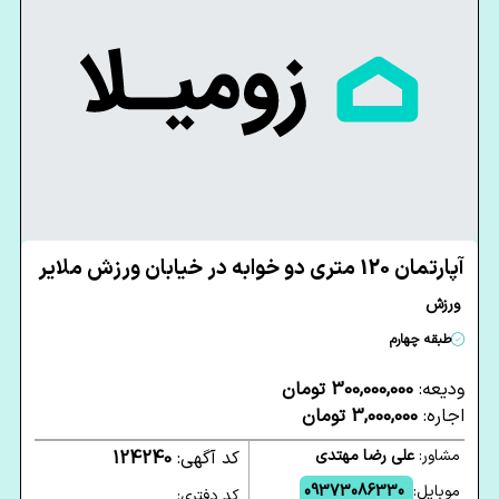
آپارتمان 120 متری دو خوابه در خیابان ورزش ملایر
ورزش
طبقه چهارم
ودیعه:
300,000,000 تومان
اجاره:
3,000,000 تومان
مشاور:
علی رضا مهتدی
کد آگهی:
124240
موبایل:
09373086330
کد دفتری: