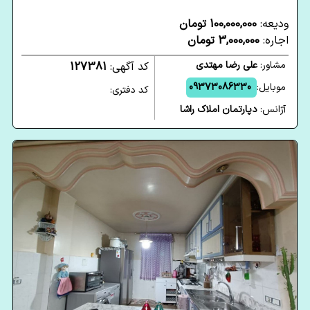
ودیعه:
100,000,000 تومان
اجاره:
3,000,000 تومان
مشاور:
علی رضا مهتدی
کد آگهی:
127381
موبایل:
09373086330
کد دفتری:
آژانس:
دپارتمان املاک راشا