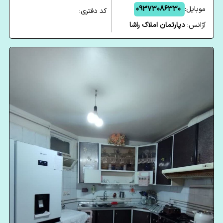
موبایل:
09373086330
کد دفتری:
آژانس:
دپارتمان املاک راشا