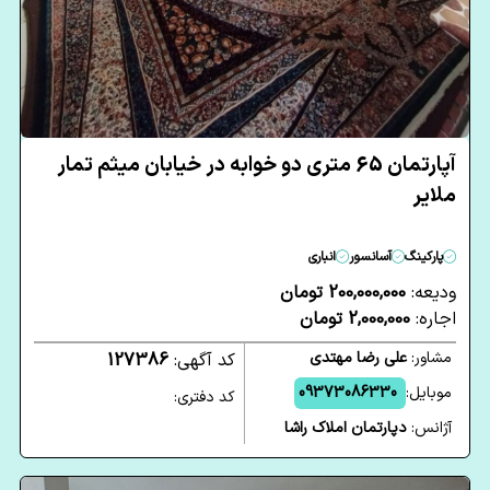
آپارتمان 65 متری دو خوابه در خیابان میثم تمار
ملایر
پارکینگ
آسانسور
انباری
ودیعه:
200,000,000 تومان
اجاره:
2,000,000 تومان
مشاور:
علی رضا مهتدی
کد آگهی:
127386
موبایل:
09373086330
کد دفتری:
آژانس:
دپارتمان املاک راشا