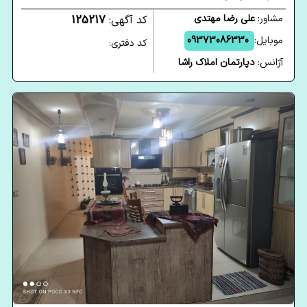
مشاور:
علی رضا مهتدی
کد آگهی:
125217
موبایل:
09373086330
کد دفتری:
آژانس:
دپارتمان املاک راشا