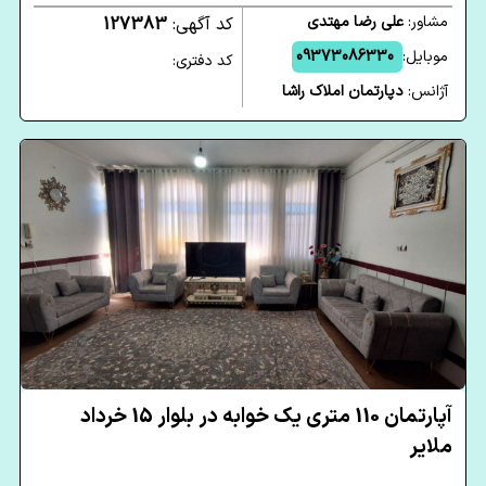
مشاور:
علی رضا مهتدی
کد آگهی:
127383
موبایل:
09373086330
کد دفتری:
آژانس:
دپارتمان املاک راشا
آپارتمان 110 متری یک خوابه در بلوار 15 خرداد
ملایر