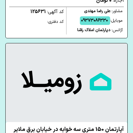
اجاره:
0 تومان
مشاور:
علی رضا مهتدی
کد آگهی:
125631
موبایل:
09373086330
کد دفتری:
آژانس:
دپارتمان املاک راشا
آپارتمان 150 متری سه خوابه در خیابان برق ملایر