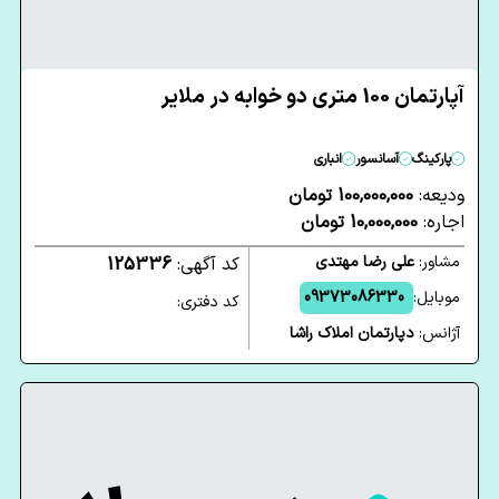
آپارتمان 100 متری دو خوابه در ملایر
پارکینگ
آسانسور
انباری
ودیعه:
100,000,000 تومان
اجاره:
10,000,000 تومان
مشاور:
علی رضا مهتدی
کد آگهی:
125336
موبایل:
09373086330
کد دفتری:
آژانس:
دپارتمان املاک راشا