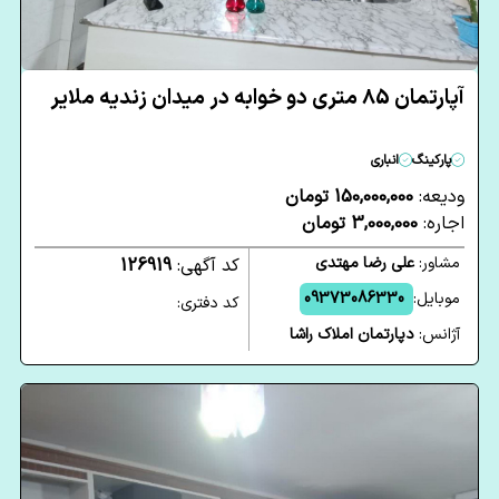
آپارتمان 85 متری دو خوابه در میدان زندیه ملایر
پارکینگ
انباری
ودیعه:
150,000,000 تومان
اجاره:
3,000,000 تومان
مشاور:
علی رضا مهتدی
کد آگهی:
126919
موبایل:
09373086330
کد دفتری:
آژانس:
دپارتمان املاک راشا