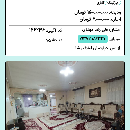
پارکینگ
انباری
ودیعه:
150,000,000 تومان
اجاره:
6,000,000 تومان
مشاور:
علی رضا مهتدی
کد آگهی:
126236
موبایل:
09373086330
کد دفتری:
آژانس:
دپارتمان املاک راشا