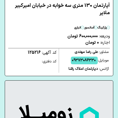
آپارتمان 130 متری سه خوابه در خیابان امیرکبیر
ملایر
پارکینگ
آسانسور
انباری
ودیعه:
600,000,000 تومان
اجاره:
0 تومان
مشاور:
علی رضا مهتدی
کد آگهی:
125216
موبایل:
09373086330
کد دفتری:
آژانس:
دپارتمان املاک راشا