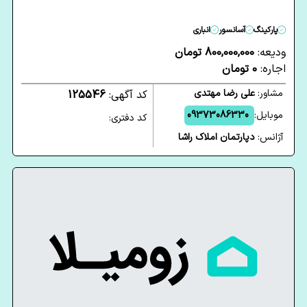
پارکینگ
آسانسور
انباری
ودیعه:
800,000,000 تومان
اجاره:
0 تومان
مشاور:
علی رضا مهتدی
کد آگهی:
125546
موبایل:
09373086330
کد دفتری:
آژانس:
دپارتمان املاک راشا