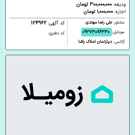
ودیعه:
300,000,000 تومان
اجاره:
1,000,000 تومان
مشاور:
علی رضا مهتدی
کد آگهی:
124962
موبایل:
09373086330
کد دفتری:
آژانس:
دپارتمان املاک راشا