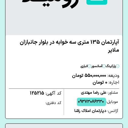
آپارتمان 135 متری سه خوابه در بلوار جانبازان
ملایر
پارکینگ
آسانسور
انباری
ودیعه:
550,000,000 تومان
اجاره:
0 تومان
مشاور:
علی رضا مهتدی
کد آگهی:
125215
موبایل:
09373086330
کد دفتری:
آژانس:
دپارتمان املاک راشا