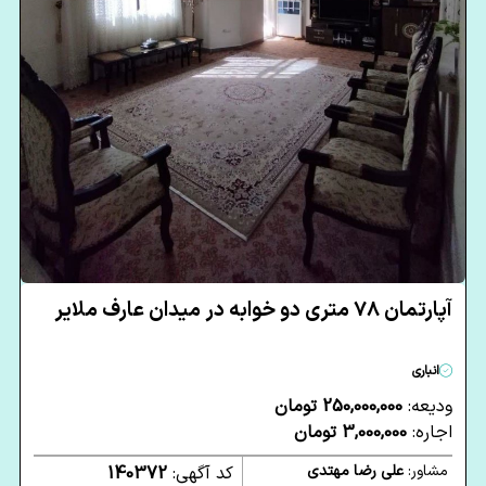
آپارتمان 78 متری دو خوابه در میدان عارف ملایر
انباری
ودیعه:
250,000,000 تومان
اجاره:
3,000,000 تومان
مشاور:
علی رضا مهتدی
کد آگهی:
140372