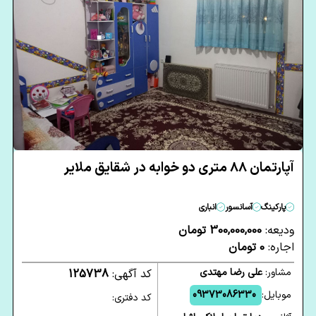
آپارتمان 88 متری دو خوابه در شقایق ملایر
پارکینگ
آسانسور
انباری
ودیعه:
300,000,000 تومان
اجاره:
0 تومان
مشاور:
علی رضا مهتدی
کد آگهی:
125738
موبایل:
09373086330
کد دفتری: