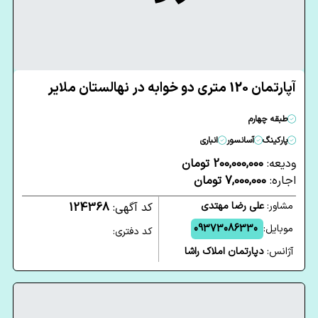
آپارتمان 120 متری دو خوابه در نهالستان ملایر
طبقه چهارم
پارکینگ
آسانسور
انباری
ودیعه:
200,000,000 تومان
اجاره:
7,000,000 تومان
مشاور:
علی رضا مهتدی
کد آگهی:
124368
موبایل:
09373086330
کد دفتری:
آژانس:
دپارتمان املاک راشا