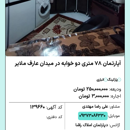
آپارتمان 78 متری دو خوابه در میدان عارف ملایر
پارکینگ
انباری
ودیعه:
250,000,000 تومان
اجاره:
3,000,000 تومان
مشاور:
علی رضا مهتدی
کد آگهی:
139660
موبایل:
09373086330
کد دفتری:
آژانس:
دپارتمان املاک راشا