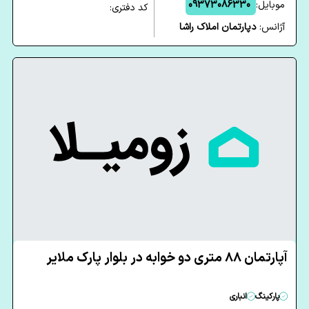
موبایل:
09373086330
کد دفتری:
آژانس:
دپارتمان املاک راشا
آپارتمان 88 متری دو خوابه در بلوار پارک ملایر
پارکینگ
انباری