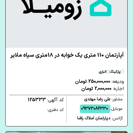
آپارتمان 110 متری یک خوابه در 18متری سپاه ملایر
پارکینگ
انباری
ودیعه:
250,000,000 تومان
اجاره:
2,000,000 تومان
مشاور:
علی رضا مهتدی
کد آگهی:
125333
موبایل:
09373086330
کد دفتری:
آژانس:
دپارتمان املاک راشا