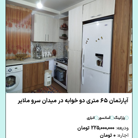
آپارتمان 65 متری دو خوابه در میدان سرو ملایر
پارکینگ
آسانسور
انباری
ودیعه:
225,000,000 تومان
اجاره:
0 تومان