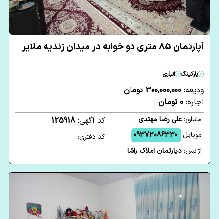
آپارتمان 85 متری دو خوابه در میدان زندیه ملایر
پارکینگ
انباری
ودیعه:
300,000,000 تومان
اجاره:
0 تومان
مشاور:
علی رضا مهتدی
کد آگهی:
125918
موبایل:
09373086330
کد دفتری:
آژانس:
دپارتمان املاک راشا