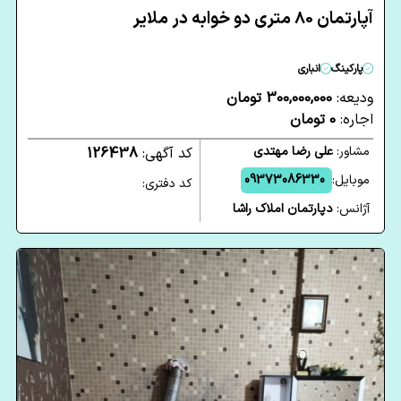
آپارتمان 80 متری دو خوابه در ملایر
پارکینگ
انباری
ودیعه:
300,000,000 تومان
اجاره:
0 تومان
مشاور:
علی رضا مهتدی
کد آگهی:
126438
موبایل:
09373086330
کد دفتری:
آژانس:
دپارتمان املاک راشا