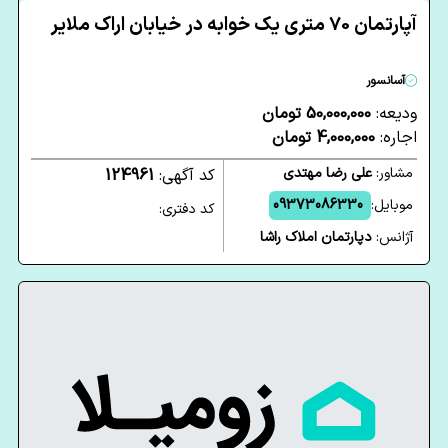
آپارتمان 70 متری یک خوابه در خیابان اراک ملایر
آسانسور
ودیعه:
50,000,000 تومان
اجاره:
4,000,000 تومان
مشاور:
علی رضا مهتدی
کد آگهی:
124961
موبایل:
09373086330
کد دفتری:
آژانس:
دپارتمان املاک راشا