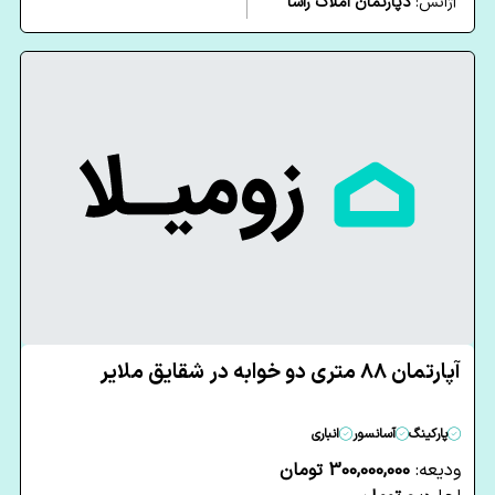
آژانس:
دپارتمان املاک راشا
آپارتمان 88 متری دو خوابه در شقایق ملایر
پارکینگ
آسانسور
انباری
ودیعه:
300,000,000 تومان