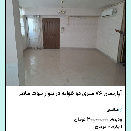
آپارتمان 76 متری دو خوابه در بلوار نبوت ملایر
آسانسور
ودیعه:
300,000,000 تومان
اجاره:
0 تومان