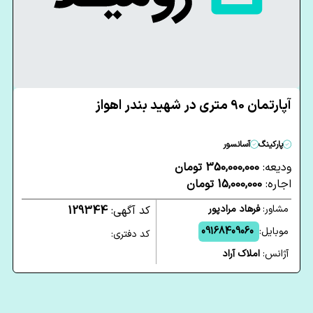
آپارتمان 90 متری در شهید بندر اهواز
پارکینگ
آسانسور
ودیعه:
350,000,000 تومان
اجاره:
15,000,000 تومان
مشاور:
فرهاد مرادپور
کد آگهی:
129344
موبایل:
09168409060
کد دفتری:
آژانس:
املاک آراد