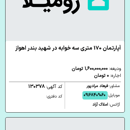
آپارتمان 170 متری سه خوابه در شهید بندر اهواز
ودیعه:
1,600,000,000 تومان
اجاره:
0 تومان
مشاور:
فرهاد مرادپور
کد آگهی:
130378
موبایل:
09168409060
کد دفتری:
آژانس:
املاک آراد