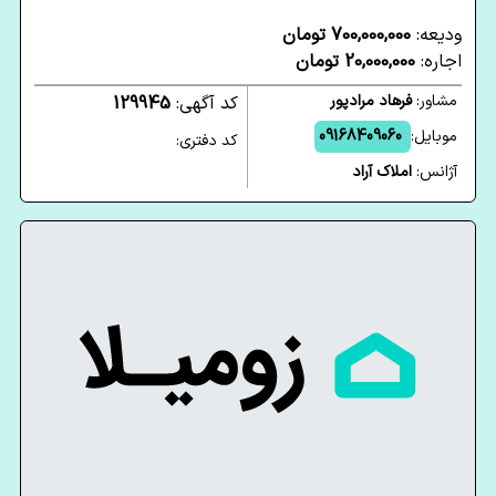
ودیعه:
700,000,000 تومان
اجاره:
20,000,000 تومان
مشاور:
فرهاد مرادپور
کد آگهی:
129945
موبایل:
09168409060
کد دفتری:
آژانس:
املاک آراد