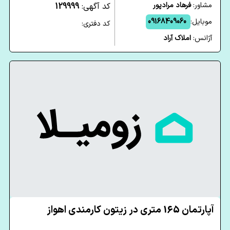
مشاور:
فرهاد مرادپور
کد آگهی:
129999
موبایل:
09168409060
کد دفتری:
آژانس:
املاک آراد
آپارتمان 165 متری در زیتون کارمندی اهواز