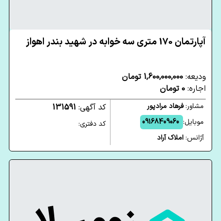
آپارتمان 170 متری سه خوابه در شهید بندر اهواز
ودیعه:
1,600,000,000 تومان
اجاره:
0 تومان
مشاور:
فرهاد مرادپور
کد آگهی:
131591
موبایل:
09168409060
کد دفتری:
آژانس:
املاک آراد