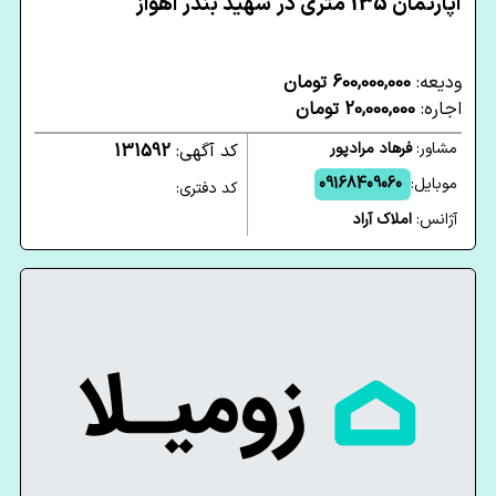
آپارتمان 135 متری در شهید بندر اهواز
ودیعه:
600,000,000 تومان
اجاره:
20,000,000 تومان
مشاور:
فرهاد مرادپور
کد آگهی:
131592
موبایل:
09168409060
کد دفتری:
آژانس:
املاک آراد