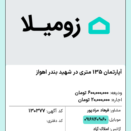
آپارتمان 135 متری در شهید بندر اهواز
ودیعه:
600,000,000 تومان
اجاره:
20,000,000 تومان
مشاور:
فرهاد مرادپور
کد آگهی:
130377
موبایل:
09168409060
کد دفتری:
آژانس:
املاک آراد