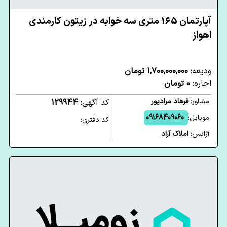
آپارتمان 165 متری سه خوابه در زیتون کارمندی
اهواز
ودیعه:
1,700,000,000 تومان
اجاره:
0 تومان
مشاور:
فرهاد مرادپور
کد آگهی:
129944
موبایل:
09168409060
کد دفتری:
آژانس:
املاک آراد