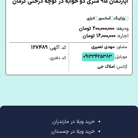
آپارتمان 95 متری دو خوابه در کوچه درختی کرمان
پارکینگ
آسانسور
انباری
ودیعه:
200,000,000 تومان
اجاره:
16,000,000 تومان
مشاور:
مهدی نصیری
کد آگهی:
127489
موبایل:
09133425383
کد دفتری:
آژانس:
املاک جی
خرید ویلا در مازندران
خرید ویلا در چمستان