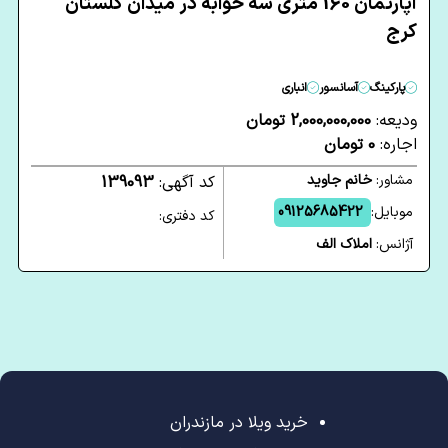
آپارتمان 160 متری سه خوابه در میدان گلستان
کرج
پارکینگ
آسانسور
انباری
ودیعه:
2,000,000,000 تومان
اجاره:
0 تومان
مشاور:
خانم جاوید
کد آگهی:
139093
موبایل:
09125685422
کد دفتری:
آژانس:
املاک الف
خرید ویلا در مازندران