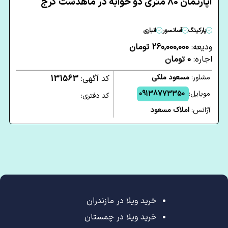
آپارتمان 80 متری دو خوابه در ماهدشت کرج
پارکینگ
آسانسور
انباری
ودیعه:
260,000,000 تومان
اجاره:
0 تومان
مشاور:
مسعود ملکی
کد آگهی:
131563
موبایل:
09138773350
کد دفتری:
آژانس:
املاک مسعود
خرید ویلا در مازندران
خرید ویلا در چمستان