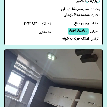
پارکینگ
آسانسور
ودیعه:
150,000,000 تومان
اجاره:
40,000,000 تومان
مشاور:
پویان دباغ
کد آگهی:
132183
موبایل:
09131095400
کد دفتری:
آژانس:
املاک خونه به خونه