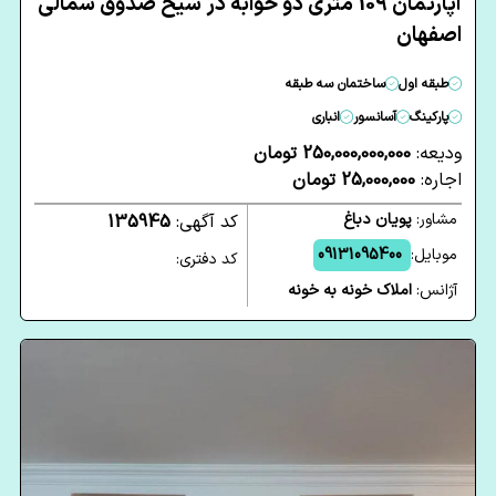
آپارتمان 109 متری دو خوابه در شیخ صدوق شمالی
اصفهان
طبقه اول
ساختمان سه طبقه
پارکینگ
آسانسور
انباری
ودیعه:
250,000,000,000 تومان
اجاره:
25,000,000 تومان
مشاور:
پویان دباغ
کد آگهی:
135945
موبایل:
09131095400
کد دفتری:
آژانس:
املاک خونه به خونه