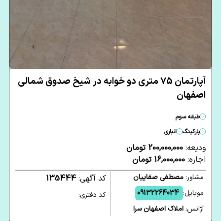
آپارتمان 75 متری دو خوابه در شیخ صدوق شمالی
اصفهان
طبقه سوم
پارکینگ
انباری
ودیعه:
200,000,000 تومان
اجاره:
16,000,000 تومان
مشاور:
مصطفی صفاییان
کد آگهی:
135444
موبایل:
09132264034
کد دفتری:
آژانس:
املاک اصفهان سرا