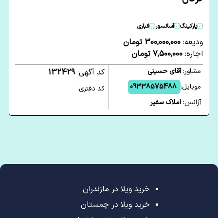
پارکینگ
آسانسور
انباری
ودیعه:
300,000,000 تومان
اجاره:
7,500,000 تومان
مشاور:
آقای حسینی
کد آگهی:
132429
موبایل:
09338575488
کد دفتری:
آژانس:
املاک سفیر
خرید ویلا در مازندران
خرید ویلا در چمستان