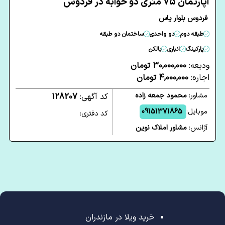
آپارتمان 75 متری دو خوابه در فردوس
فردوس بلوار یاس
طبقه دوم
دو واحدی
ساختمان دو طبقه
پارکینگ
انباری
بالکن
ودیعه:
30,000,000 تومان
اجاره:
4,000,000 تومان
مشاور:
محمود جمعه زاده
کد آگهی:
128207
موبایل:
09151371865
کد دفتری:
آژانس:
مشاور املاک نوین
خرید ویلا در مازندران