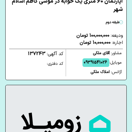
آپارتمان 60 متری یک خوابه در موسی کاظم اسلام
شهر
طبقه دوم
ودیعه:
100,000,000 تومان
اجاره:
10,000,000 تومان
مشاور:
آقای ملکی
کد آگهی:
137243
موبایل:
09391541026
کد دفتری:
آژانس:
املاک ملکی