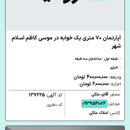
آپارتمان 70 متری یک خوابه در موسی کاظم اسلام
شهر
طبقه اول
ساختمان سه طبقه
انباری
ودیعه:
400,000,000 تومان
اجاره:
6,000,000 تومان
مشاور:
آقای ملکی
کد آگهی:
137225
موبایل:
09391541026
کد دفتری:
آژانس:
املاک ملکی