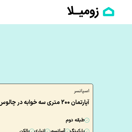
اسپانسر
آپارتمان 200 متری سه خوابه در چالوس
طبقه دوم
پارکینگ
آسانسور
انباری
بالکن