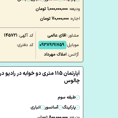
ودیعه:
1,000,000,000 تومان
اجاره:
70,000,000 تومان
مشاور:
اقای عالمی
کد آگهی:
145721
موبایل:
09389191759
کد دفتری:
آژانس:
املاک مهرداد
آپارتمان 115 متری دو خوابه در رادیو در
چالوس
طبقه سوم
پارکینگ
آسانسور
انباری
ودیعه:
800,000,000 تومان