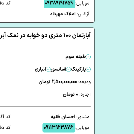
موبایل:
09389191759
کد دفت
آژانس:
املاک مهرداد
آپارتمان 100 متری دو خوابه در نمک آبرود چالوس
طبقه سوم
پارکینگ
آسانسور
انباری
ودیعه:
2,500,000,000 تومان
اجاره:
0 تومان
مشاور:
احسان فقیه
کد آگ
موبایل:
09113923876
کد دفت