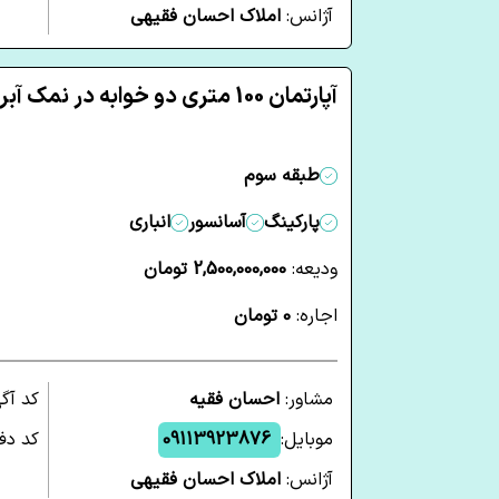
آژانس:
املاک احسان فقیهی
آپارتمان 100 متری دو خوابه در نمک آبرود چالوس
طبقه سوم
پارکینگ
آسانسور
انباری
ودیعه:
2,500,000,000 تومان
اجاره:
0 تومان
مشاور:
احسان فقیه
کد آگ
موبایل:
09113923876
کد دفت
آژانس:
املاک احسان فقیهی