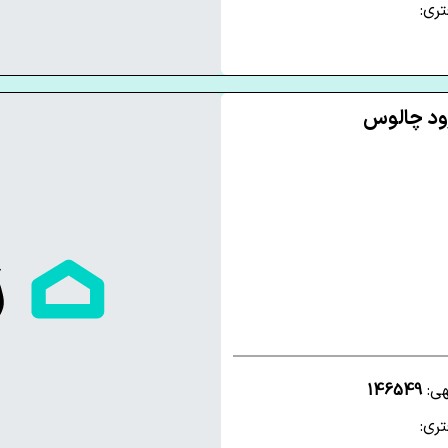
ری:
هی:
146549
ری: