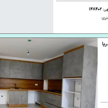
هی:
148402
ری:
دریا