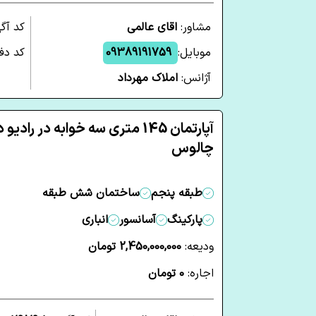
مشاور:
اقای عالمی
کد آگ
موبایل:
09389191759
کد دفت
آژانس:
املاک مهرداد
آپارتمان 145 متری سه خوابه در رادیو 
چالوس
طبقه پنجم
ساختمان شش طبقه
پارکینگ
آسانسور
انباری
ودیعه:
2,450,000,000 تومان
اجاره:
0 تومان