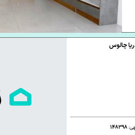
هی:
148398