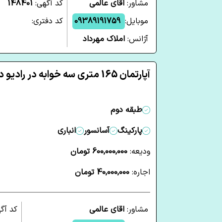
مشاور:
اقای عالمی
کد آگهی:
148401
موبایل:
09389191759
کد دفتری:
آژانس:
املاک مهرداد
آپارتمان 165 متری سه خوابه در رادیو دریا چالوس
طبقه دوم
پارکینگ
آسانسور
انباری
ودیعه:
600,000,000 تومان
اجاره:
40,000,000 تومان
مشاور:
اقای عالمی
کد آگ