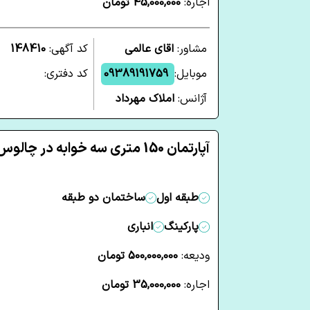
اجاره:
45,000,000 تومان
مشاور:
اقای عالمی
کد آگهی:
148410
موبایل:
09389191759
کد دفتری:
آژانس:
املاک مهرداد
آپارتمان 150 متری سه خوابه در چالوس
طبقه اول
ساختمان دو طبقه
پارکینگ
انباری
ودیعه:
500,000,000 تومان
اجاره:
35,000,000 تومان