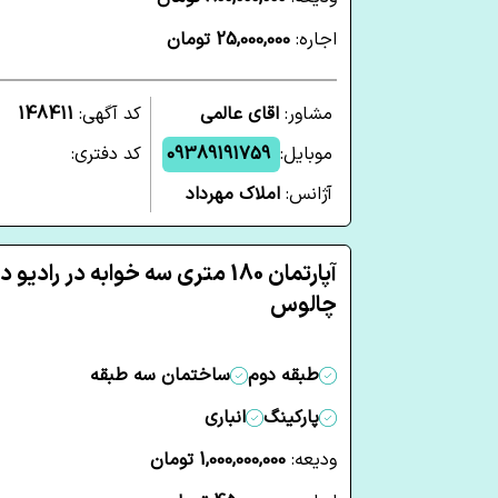
اجاره:
25,000,000 تومان
مشاور:
اقای عالمی
کد آگهی:
148411
موبایل:
09389191759
کد دفتری:
آژانس:
املاک مهرداد
آپارتمان 180 متری سه خوابه در رادیو د
چالوس
طبقه دوم
ساختمان سه طبقه
پارکینگ
انباری
ودیعه:
1,000,000,000 تومان