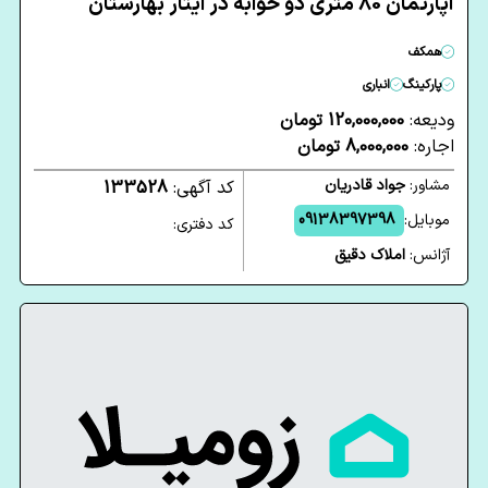
آپارتمان 80 متری دو خوابه در ایثار بهارستان
همکف
پارکینگ
انباری
ودیعه:
120,000,000 تومان
اجاره:
8,000,000 تومان
مشاور:
جواد قادریان
کد آگهی:
133528
موبایل:
09138397398
کد دفتری:
آژانس:
املاک دقیق