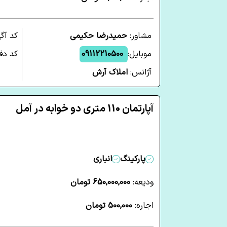
مشاور:
حمیدرضا حکیمی
کد آگ
موبایل:
09112210500
کد دفت
آژانس:
املاک آرش
آپارتمان 110 متری دو خوابه در آمل
پارکینگ
انباری
ودیعه:
650,000,000 تومان
اجاره:
500,000 تومان