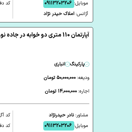
موبایل:
09113203206
کد دفت
آژانس:
املاک حیدر نژاد
آپارتمان 110 متری دو خوابه در جاده نور آمل
پارکینگ
انباری
ودیعه:
50,000,000 تومان
اجاره:
14,000,000 تومان
مشاور:
نادر حیدرنژاد
کد آگ
موبایل:
09113203206
کد دفت