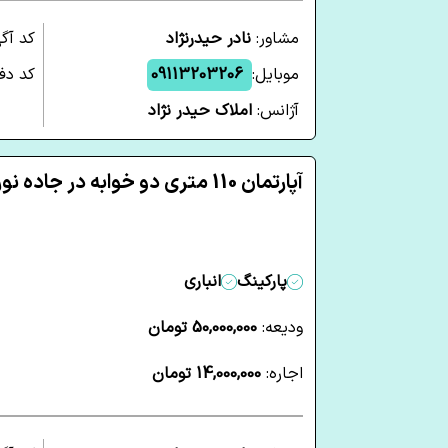
مشاور:
نادر حیدرنژاد
کد آگ
موبایل:
09113203206
کد دفت
آژانس:
املاک حیدر نژاد
آپارتمان 110 متری دو خوابه در جاده نور آمل
پارکینگ
انباری
ودیعه:
50,000,000 تومان
اجاره:
14,000,000 تومان