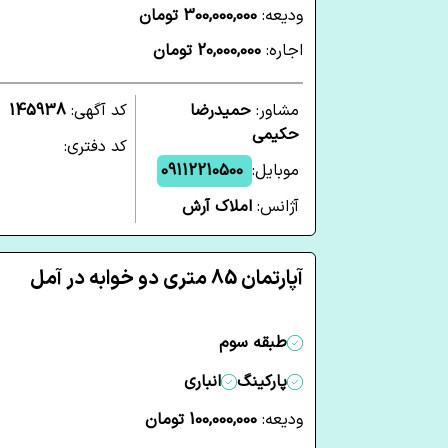
ودیعه:
300,000,000 تومان
اجاره:
20,000,000 تومان
مشاور:
حمیدرضا
کد آگهی:
145938
حکیمی
کد دفتری:
موبایل:
09112210500
آژانس:
املاک آرش
آپارتمان 85 متری دو خوابه در آمل
طبقه سوم
پارکینگ
انباری
ودیعه:
100,000,000 تومان