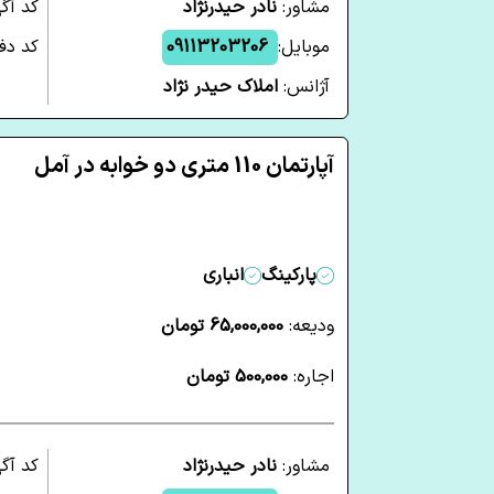
مشاور:
نادر حیدرنژاد
کد آگ
موبایل:
09113203206
کد دفت
آژانس:
املاک حیدر نژاد
آپارتمان 110 متری دو خوابه در آمل
پارکینگ
انباری
ودیعه:
65,000,000 تومان
اجاره:
500,000 تومان
مشاور:
نادر حیدرنژاد
کد آگ