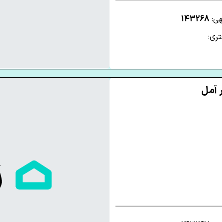
هی:
143268
ری: