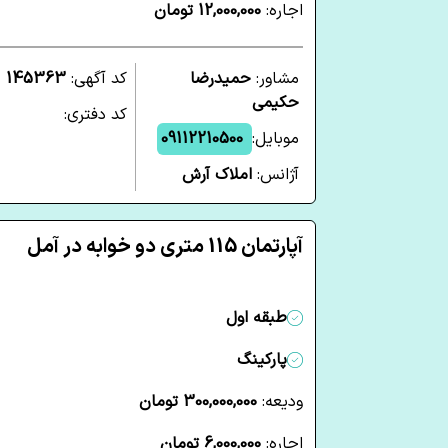
اجاره:
12,000,000 تومان
مشاور:
حمیدرضا
کد آگهی:
145363
حکیمی
کد دفتری:
موبایل:
09112210500
آژانس:
املاک آرش
آپارتمان 115 متری دو خوابه در آمل
طبقه اول
پارکینگ
ودیعه:
300,000,000 تومان
اجاره:
6,000,000 تومان