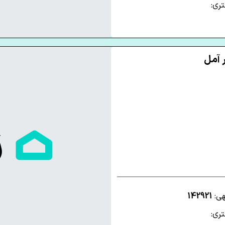
ری:
هی:
142921
ری: