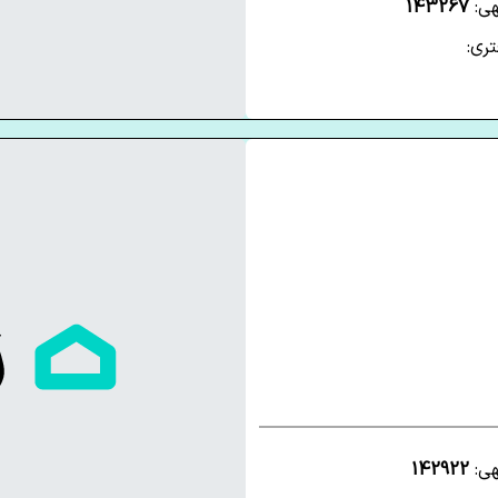
هی:
143267
ری:
هی:
142922