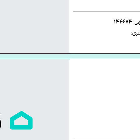
هی:
144674
ری: