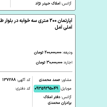
آژانس:
املاک حیدر نژاد
آپارتمان 200 متری سه خوابه در بلوار 
آملی آمل
ودیعه:
200,000,000 تومان
اجاره:
30,000,000 تومان
مشاور:
صمد محمدی
کد آگهی:
137288
موبایل:
09359295049
کد دفتری:
آژانس:
دفتر املاک
برادران محمدی