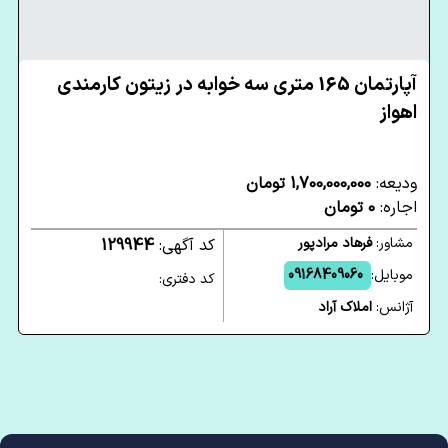
آپارتمان 165 متری سه خوابه در زیتون کارمندی
اهواز
ودیعه:
1,700,000,000 تومان
اجاره:
0 تومان
مشاور:
فرهاد مرادپور
کد آگهی:
129944
موبایل:
09168409060
کد دفتری:
آژانس:
املاک آراد