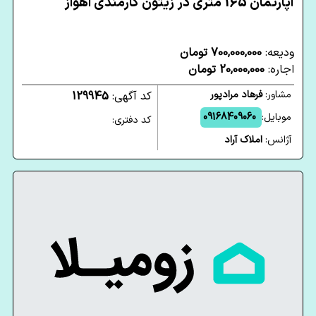
آپارتمان 165 متری در زیتون کارمندی اهواز
ودیعه:
700,000,000 تومان
اجاره:
20,000,000 تومان
مشاور:
فرهاد مرادپور
کد آگهی:
129945
موبایل:
09168409060
کد دفتری:
آژانس:
املاک آراد