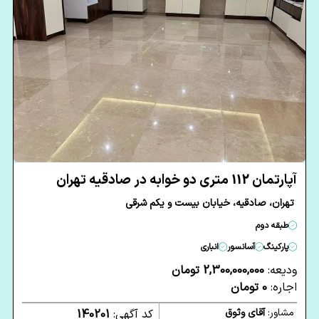
آپارتمان 112 متری دو خوابه در صادقیه تهران
تهران، صادقیه، خیابان بیست و یکم شرقی
طبقه دوم
پارکینگ
آسانسور
انباری
ودیعه:
2,300,000,000 تومان
اجاره:
0 تومان
مشاور:
آقای وثوق
کد آگهی:
140201