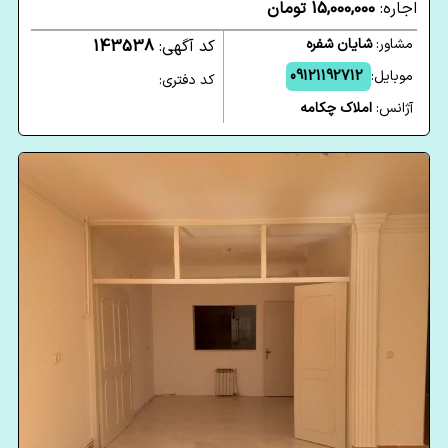
اجاره:
15,000,000 تومان
مشاور:
شایان شفره
کد آگهی:
143538
موبایل:
09121192712
کد دفتری:
آژانس:
املاک چکامه