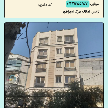
موبایل:
09199355957
کد دفتری:
آژانس:
املاک بزرگ امپراطور