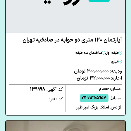
آپارتمان 120 متری دو خوابه در صادقیه تهران
طبقه اول
ساختمان سه طبقه
انباری
ودیعه:
300,000,000 تومان
اجاره:
32,000,000 تومان
مشاور:
حسام
کد آگهی:
139998
موبایل:
09199355957
کد دفتری:
آژانس:
املاک بزرگ امپراطور