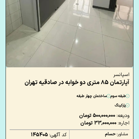
اسپانسر
آپارتمان 85 متری دو خوابه در صادقیه تهران
طبقه سوم
ساختمان چهار طبقه
پارکینگ
ودیعه:
500,000,000 تومان
اجاره:
33,000,000 تومان
مشاور:
حسام
کد آگهی:
145405