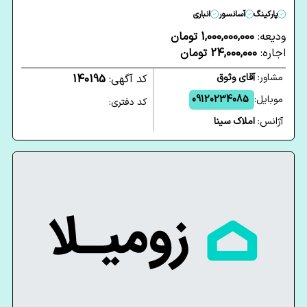
پارکینگ
آسانسور
انباری
ودیعه:
1,000,000,000 تومان
اجاره:
24,000,000 تومان
مشاور:
آقای وثوق
کد آگهی:
140195
موبایل:
09120234085
کد دفتری:
آژانس:
املاک سینا