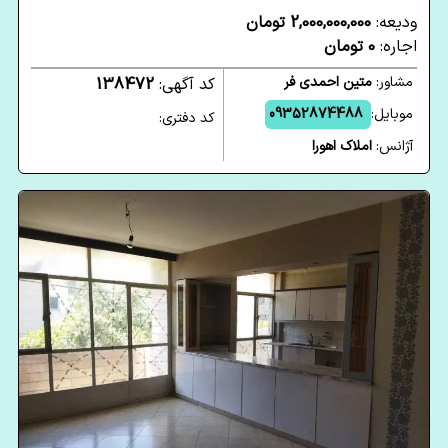
ودیعه:
2,000,000,000 تومان
اجاره:
0 تومان
مشاور:
متین احمدی فر
کد آگهی:
138472
موبایل:
09352874488
کد دفتری:
آژانس:
املاک اهورا