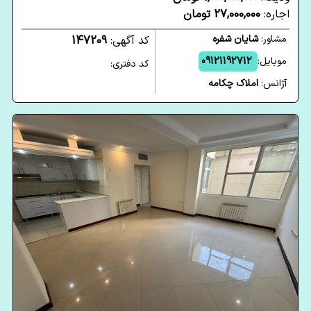
اجاره:
27,000,000 تومان
مشاور:
شایان شفره
کد آگهی:
147209
موبایل:
09121192712
کد دفتری:
آژانس:
املاک چکامه