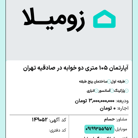
آپارتمان 105 متری دو خوابه در صادقیه تهران
طبقه اول
ساختمان پنج طبقه
پارکینگ
آسانسور
انباری
ودیعه:
3,000,000,000 تومان
اجاره:
0 تومان
مشاور:
حسام
کد آگهی:
149052
موبایل:
09199355957
کد دفتری: