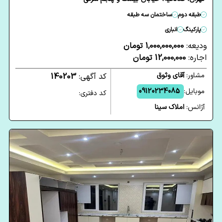
طبقه دوم
ساختمان سه طبقه
پارکینگ
انباری
ودیعه:
1,000,000,000 تومان
اجاره:
12,000,000 تومان
مشاور:
آقای وثوق
کد آگهی:
140203
موبایل:
09120234085
کد دفتری:
آژانس:
املاک سینا