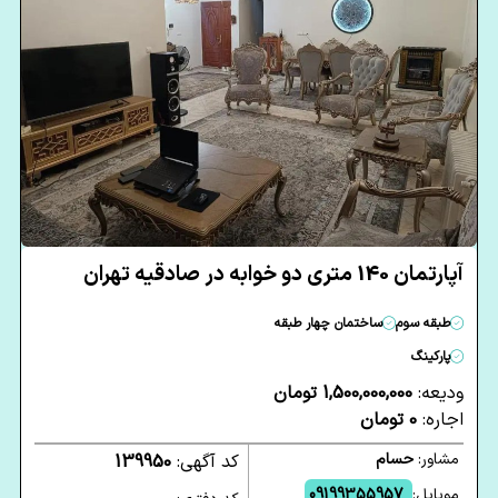
آپارتمان 140 متری دو خوابه در صادقیه تهران
طبقه سوم
ساختمان چهار طبقه
پارکینگ
ودیعه:
1,500,000,000 تومان
اجاره:
0 تومان
مشاور:
حسام
کد آگهی:
139950
موبایل:
09199355957