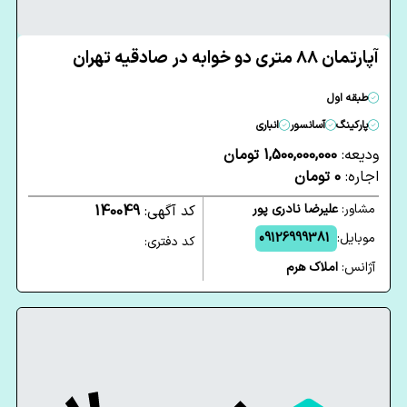
آپارتمان 88 متری دو خوابه در صادقیه تهران
طبقه اول
پارکینگ
آسانسور
انباری
ودیعه:
1,500,000,000 تومان
اجاره:
0 تومان
مشاور:
علیرضا نادری پور
کد آگهی:
140049
موبایل:
09126999381
کد دفتری:
آژانس:
املاک هرم