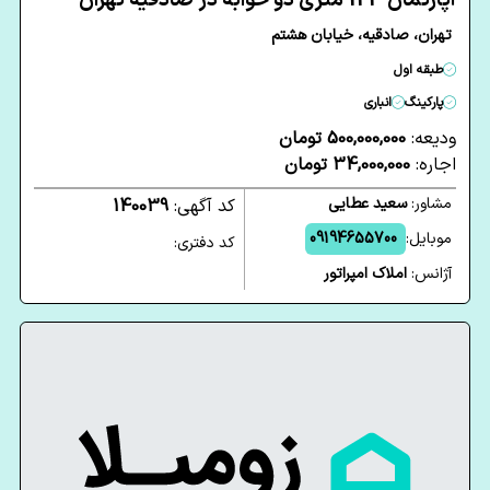
آپارتمان 123 متری دو خوابه در صادقیه تهران
تهران، صادقیه، خیابان هشتم
طبقه اول
پارکینگ
انباری
ودیعه:
500,000,000 تومان
اجاره:
34,000,000 تومان
مشاور:
سعید عطایی
کد آگهی:
140039
موبایل:
09194655700
کد دفتری:
آژانس:
املاک امپراتور