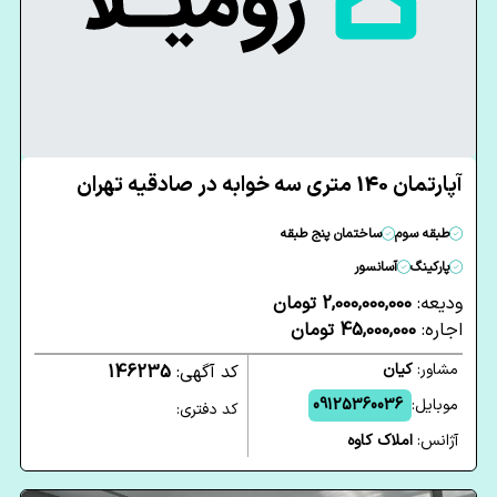
آپارتمان 140 متری سه خوابه در صادقیه تهران
طبقه سوم
ساختمان پنج طبقه
پارکینگ
آسانسور
ودیعه:
2,000,000,000 تومان
اجاره:
45,000,000 تومان
مشاور:
کیان
کد آگهی:
146235
موبایل:
09125360036
کد دفتری:
آژانس:
املاک کاوه