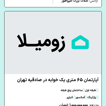
آژانس:
املاک بزرگ امپراطور
آپارتمان 65 متری یک خوابه در صادقیه تهران
طبقه اول
ساختمان پنج طبقه
پارکینگ
آسانسور
انباری
ودیعه:
1,000,000,000 تومان