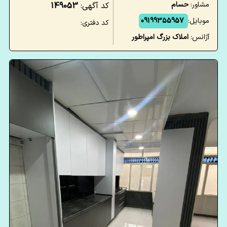
مشاور:
حسام
کد آگهی:
149053
موبایل:
09199355957
کد دفتری:
آژانس:
املاک بزرگ امپراطور