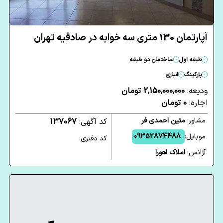
آپارتمان 130 متری سه خوابه در صادقیه تهران
طبقه اول
ساختمان دو طبقه
پارکینگ
انباری
ودیعه:
2,150,000,000 تومان
اجاره:
0 تومان
مشاور:
متین احمدی فر
کد آگهی:
137067
موبایل:
09352874488
کد دفتری:
آژانس:
املاک اهورا