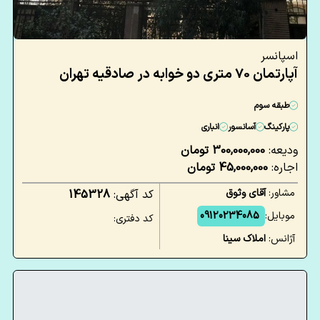
اسپانسر
آپارتمان 70 متری دو خوابه در صادقیه تهران
طبقه سوم
پارکینگ
آسانسور
انباری
ودیعه:
300,000,000 تومان
اجاره:
45,000,000 تومان
مشاور:
آقای وثوق
کد آگهی:
145328
موبایل:
09120234085
کد دفتری:
آژانس:
املاک سینا