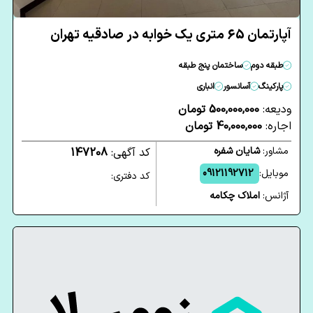
آپارتمان 65 متری یک خوابه در صادقیه تهران
طبقه دوم
ساختمان پنج طبقه
پارکینگ
آسانسور
انباری
ودیعه:
500,000,000 تومان
اجاره:
40,000,000 تومان
مشاور:
شایان شفره
کد آگهی:
147208
موبایل:
09121192712
کد دفتری:
آژانس:
املاک چکامه