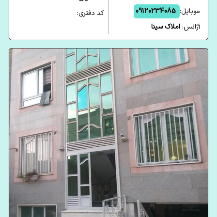
موبایل:
09120234085
کد دفتری:
آژانس:
املاک سینا