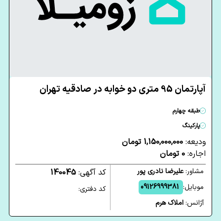
آپارتمان 95 متری دو خوابه در صادقیه تهران
طبقه چهارم
پارکینگ
ودیعه:
1,150,000,000 تومان
اجاره:
0 تومان
مشاور:
علیرضا نادری پور
کد آگهی:
140045
موبایل:
09126999381
کد دفتری:
آژانس:
املاک هرم