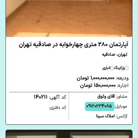
آپارتمان 280 متری چهارخوابه در صادقیه تهران
تهران، صادقیه
پارکینگ
انباری
ودیعه:
1,000,000,000 تومان
اجاره:
150,000,000 تومان
مشاور:
آقای وثوق
کد آگهی:
140211
موبایل:
09120234085
کد دفتری:
آژانس:
املاک سینا