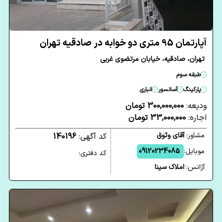
آپارتمان 95 متری دو خوابه در صادقیه تهران
تهران، صادقیه، خیابان مرتضوی غربی
طبقه سوم
پارکینگ
آسانسور
انباری
ودیعه:
300,000,000 تومان
اجاره:
33,000,000 تومان
مشاور:
آقای وثوق
کد آگهی:
140196
موبایل:
09120234085
کد دفتری:
آژانس:
املاک سینا