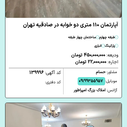
آپارتمان 110 متری دو خوابه در صادقیه تهران
طبقه چهارم
ساختمان چهار طبقه
پارکینگ
انباری
ودیعه:
450,000,000 تومان
اجاره:
22,000,000 تومان
مشاور:
حسام
کد آگهی:
139996
موبایل:
09199355957
کد دفتری:
آژانس:
املاک بزرگ امپراطور