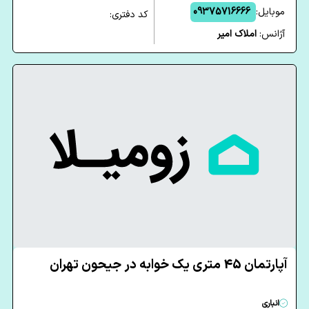
موبایل:
09375716666
کد دفتری:
آژانس:
املاک امیر
آپارتمان 45 متری یک خوابه در جیحون تهران
انباری