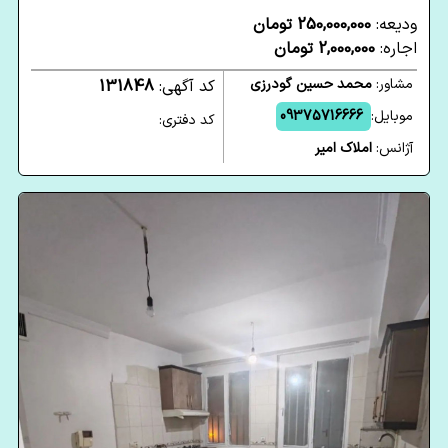
ودیعه:
250,000,000 تومان
اجاره:
2,000,000 تومان
مشاور:
محمد حسین گودرزی
کد آگهی:
131848
موبایل:
09375716666
کد دفتری:
آژانس:
املاک امیر