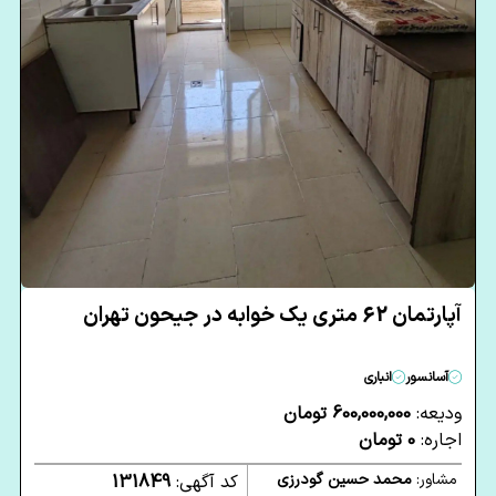
آپارتمان 62 متری یک خوابه در جیحون تهران
آسانسور
انباری
ودیعه:
600,000,000 تومان
اجاره:
0 تومان
مشاور:
محمد حسین گودرزی
کد آگهی:
131849