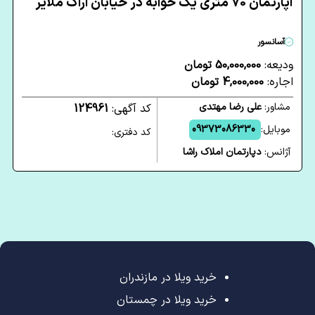
آپارتمان 70 متری یک خوابه در خیابان اراک ملایر
آسانسور
ودیعه:
50,000,000 تومان
اجاره:
4,000,000 تومان
مشاور:
علی رضا مهتدی
کد آگهی:
124961
موبایل:
09373086330
کد دفتری:
آژانس:
دپارتمان املاک راشا
خرید ویلا در مازندران
خرید ویلا در چمستان