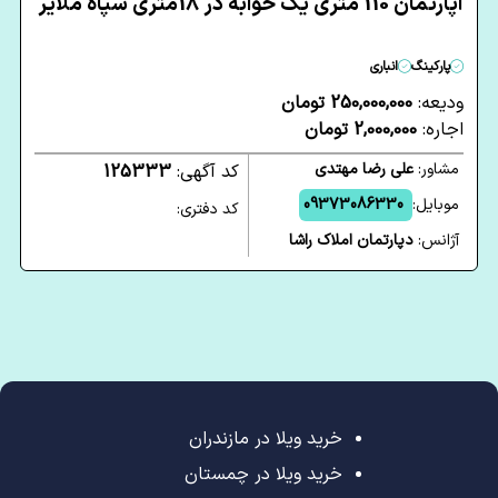
آپارتمان 110 متری یک خوابه در 18متری سپاه ملایر
پارکینگ
انباری
ودیعه:
250,000,000 تومان
اجاره:
2,000,000 تومان
مشاور:
علی رضا مهتدی
کد آگهی:
125333
موبایل:
09373086330
کد دفتری:
آژانس:
دپارتمان املاک راشا
خرید ویلا در مازندران
خرید ویلا در چمستان