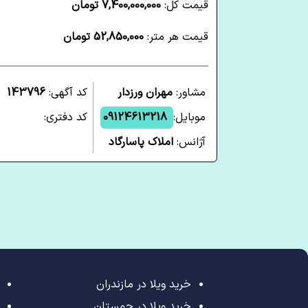
قیمت کل:
7,400,000,000 تومان
قیمت هر متر:
52,850,000 تومان
مشاور:
مهران ورزدار
کد آگهی:
143796
موبایل:
09124613218
کد دفتری:
آژانس:
املاک پاسارگاد
خرید ویلا در مازندران
خرید ویلا در چمستان