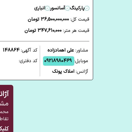
پارکینگ
آسانسور
انباری
قیمت کل:
36,500,000,000 تومان
قیمت هر متر:
347,610,000 تومان
مشاور:
علی اهمادزاده
کد آگهی:
148864
موبایل:
09218980469
کد دفتری:
آژانس:
املاک پونک
آژا
مشا
محمد
تقاط
کلیک