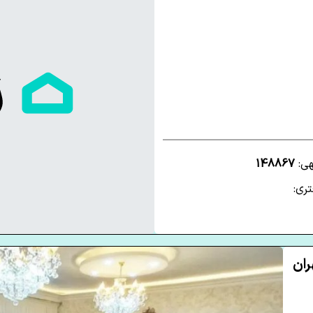
هی:
148867
ری: