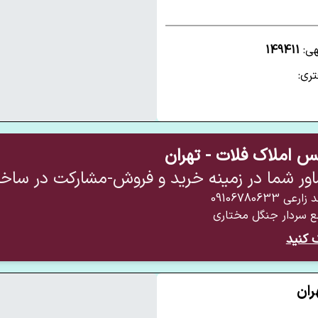
هی:
149411
ری:
نس املاک فلات - تهران
ور شما در زمینه خرید و فروش-مشارکت در سا
 زارعی
09106780633
ع سردار جنگل مختاری
 کنید