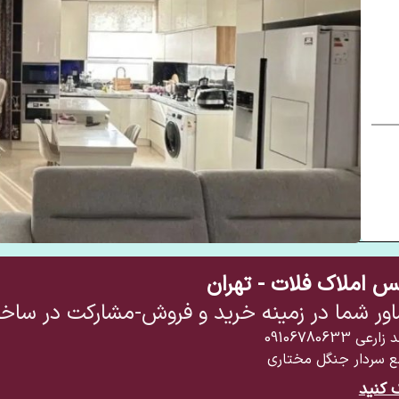
نس املاک فلات - تهران
ور شما در زمینه خرید و فروش-مشارکت در سا
 زارعی
09106780633
ع سردار جنگل مختاری
 کنید