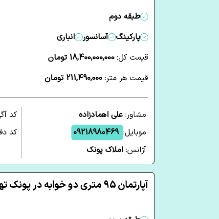
طبقه دوم
پارکینگ
آسانسور
انباری
قیمت کل:
18,400,000,000 تومان
قیمت هر متر:
211,490,000 تومان
مشاور:
علی اهمادزاده
کد آگ
موبایل:
09218980469
کد دفت
آژانس:
املاک پونک
آپارتمان 95 متری دو خوابه در پونک تهران