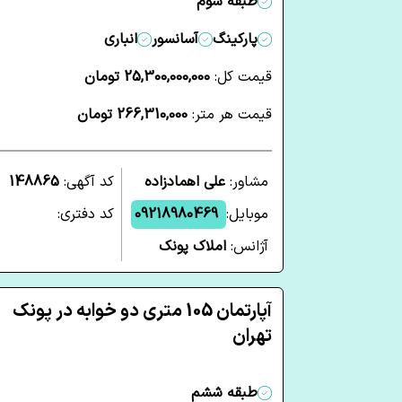
طبقه سوم
پارکینگ
آسانسور
انباری
قیمت کل:
25,300,000,000 تومان
قیمت هر متر:
266,310,000 تومان
مشاور:
علی اهمادزاده
کد آگهی:
148865
موبایل:
09218980469
کد دفتری:
آژانس:
املاک پونک
آپارتمان 105 متری دو خوابه در پونک
تهران
طبقه ششم