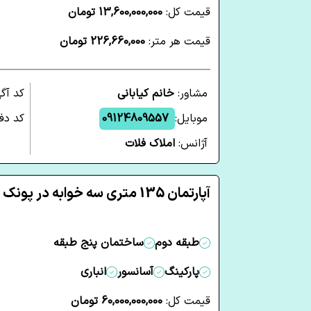
قیمت کل:
13,600,000,000 تومان
قیمت هر متر:
226,660,000 تومان
مشاور:
خانم کیابانی
کد آگ
موبایل:
09124809557
کد دفت
آژانس:
املاک فلات
آپارتمان 135 متری سه خوابه در پونک تهران
طبقه دوم
ساختمان پنج طبقه
پارکینگ
آسانسور
انباری
قیمت کل:
60,000,000,000 تومان