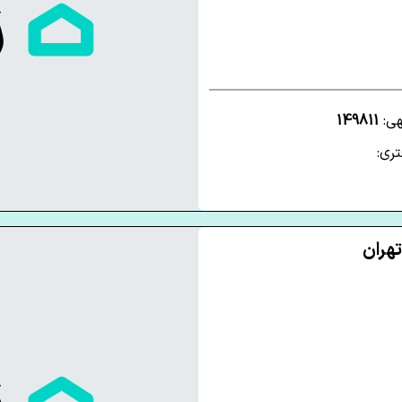
هی:
149811
ری: