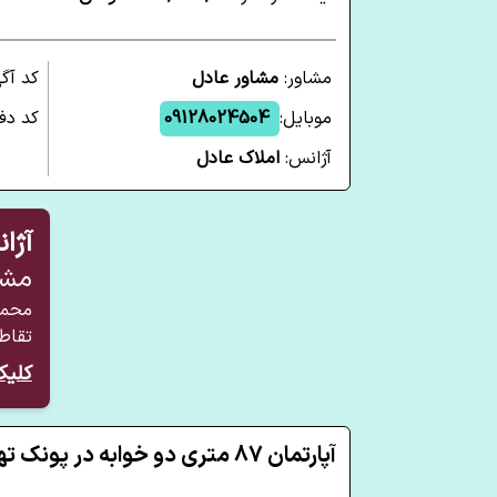
مشاور:
مشاور عادل
کد آگ
موبایل:
09128024504
کد دفت
آژانس:
املاک عادل
آژا
مشا
محمد
تقاط
کلیک
آپارتمان 87 متری دو خوابه در پونک تهران