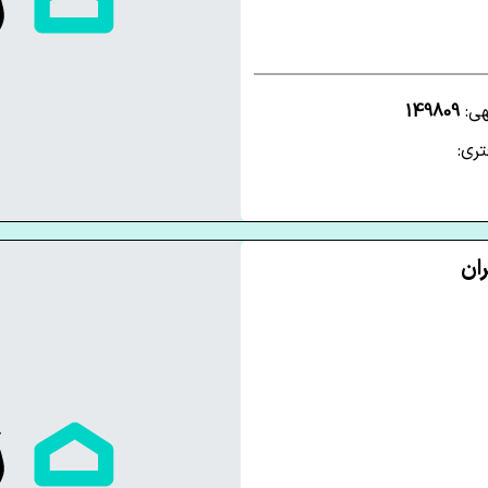
هی:
149809
ری: