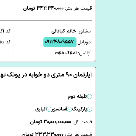
قیمت هر متر:
444,440,000 تومان
مشاور:
خانم کیابانی
کد آگ
موبایل:
09124809557
کد دفت
آژانس:
املاک فلات
آپارتمان 90 متری دو خوابه در پونک تهران
طبقه دوم
پارکینگ
آسانسور
انباری
قیمت کل:
30,000,000,000 تومان
قیمت هر متر:
333,330,000 تومان