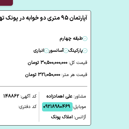
آپارتمان 95 متری دو خوابه در پونک تهران
طبقه چهارم
پارکینگ
آسانسور
انباری
قیمت کل:
30,500,000,000 تومان
قیمت هر متر:
321,050,000 تومان
مشاور:
علی اهمادزاده
کد آگهی:
148862
موبایل:
09218980469
کد دفتری:
آژانس:
املاک پونک