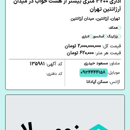
اداری 3200 متری بیشتر از هشت خواب در میدان
آرژانتین تهران
تهران، آرژانتین، میدان آرژانتین
همکف
پارکینگ
آسانسور
انباری
قیمت کل:
2,000,000,000 تومان
قیمت هر متر:
620,000 تومان
مشاور:
مسعود حیدری
کد آگهی:
135981
موبایل:
09124444158
کد دفتری:
آژانس:
مسکن آپادانا