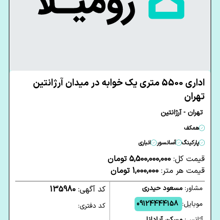
اداری 5500 متری یک خوابه در میدان آرژانتین
تهران
تهران - آرژانتین
همکف
پارکینگ
آسانسور
انباری
قیمت کل:
5,500,000,000 تومان
قیمت هر متر:
1,000,000 تومان
مشاور:
مسعود حیدری
کد آگهی:
135980
موبایل:
09124444158
کد دفتری:
آژانس:
مسکن آپادانا