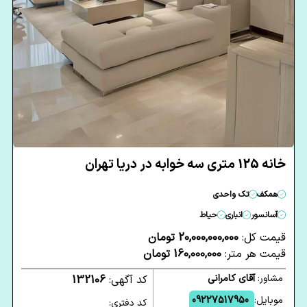
خانه 125 متری سه خوابه در دریا تهران
همکف
تک واحدی
آسانسور
انباری
حیاط
قیمت کل:
20,000,000,000 تومان
قیمت هر متر:
160,000,000 تومان
مشاور:
آقای کامرانی
کد آگهی:
132106
موبایل:
09227517950
کد دفتری: