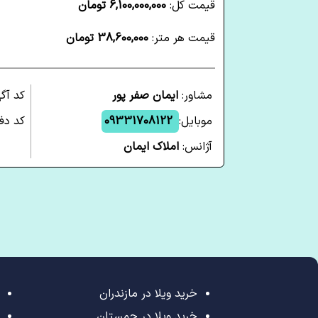
قیمت کل:
6,100,000,000 تومان
قیمت هر متر:
38,600,000 تومان
مشاور:
ایمان صفر پور
کد آگ
موبایل:
09331708122
کد دفت
آژانس:
املاک ایمان
خرید ویلا در مازندران
خرید ویلا در چمستان