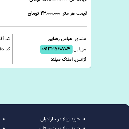
قیمت هر متر:
23,000,000 تومان
مشاور:
عباس رضایی
کد آگ
موبایل:
09133560704
کد دفت
آژانس:
املاک میلاد
خرید ویلا در مازندران
خرید ویلا در چمستان