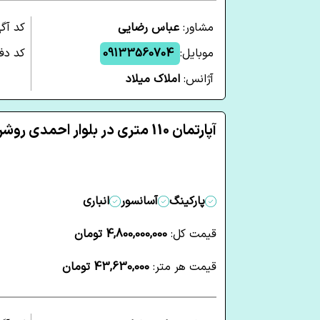
مشاور:
عباس رضایی
کد آگ
موبایل:
09133560704
کد دفت
آژانس:
املاک میلاد
آپارتمان 110 متری در بلوار احمدی روشن یزد
پارکینگ
آسانسور
انباری
قیمت کل:
4,800,000,000 تومان
قیمت هر متر:
43,630,000 تومان