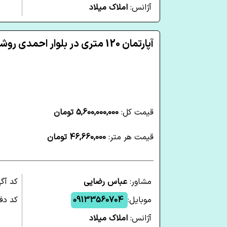
آژانس:
املاک میلاد
آپارتمان 120 متری در بلوار احمدی روشن یزد
قیمت کل:
5,600,000,000 تومان
قیمت هر متر:
46,660,000 تومان
مشاور:
عباس رضایی
کد آگ
موبایل:
09133560704
کد دفت
آژانس:
املاک میلاد