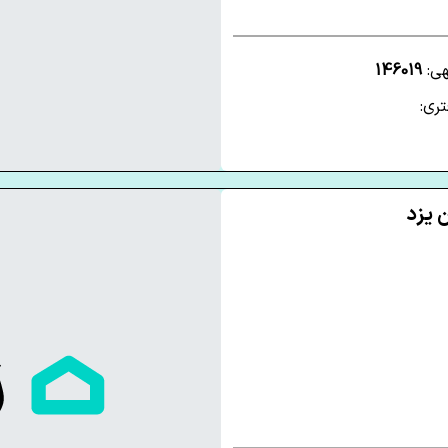
هی:
146019
ری: