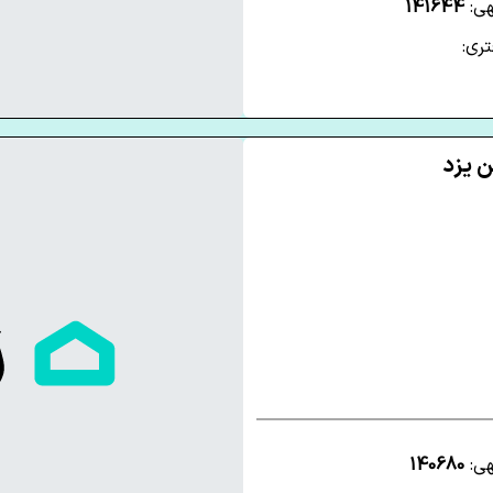
هی:
141644
ری:
هی:
140680