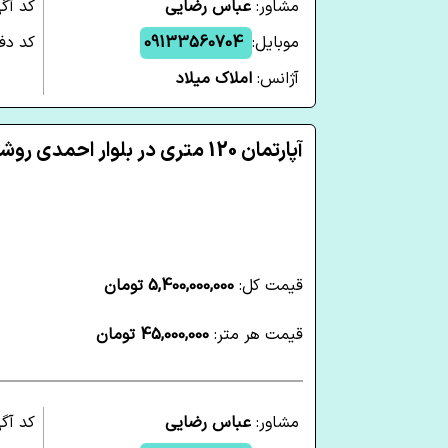
مشاور:
عباس رضایی
کد آگ
موبایل:
09133560704
کد دفت
آژانس:
املاک میلاد
آپارتمان 120 متری در بلوار احمدی روشن یزد
قیمت کل:
5,400,000,000 تومان
قیمت هر متر:
45,000,000 تومان
مشاور:
عباس رضایی
کد آگ