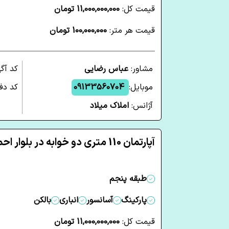
قیمت کل:
11,000,000,000 تومان
قیمت هر متر:
100,000,000 تومان
مشاور:
عباس رضایی
کد آگ
موبایل:
09133560704
کد دفت
آژانس:
املاک میلاد
آپارتمان 110 متری دو خوابه در بلوار احمدی روشن یزد
طبقه پنجم
پارکینگ
آسانسور
انباری
بالکن
قیمت کل:
11,000,000,000 تومان