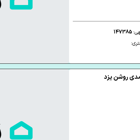
هی:
147385
ری: