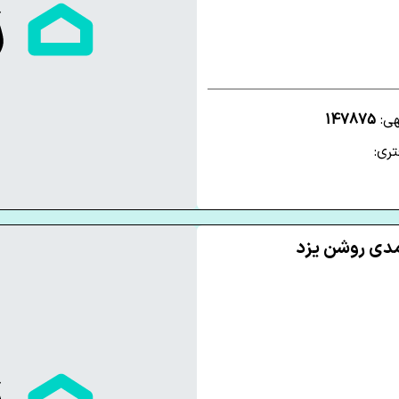
هی:
147875
ری: