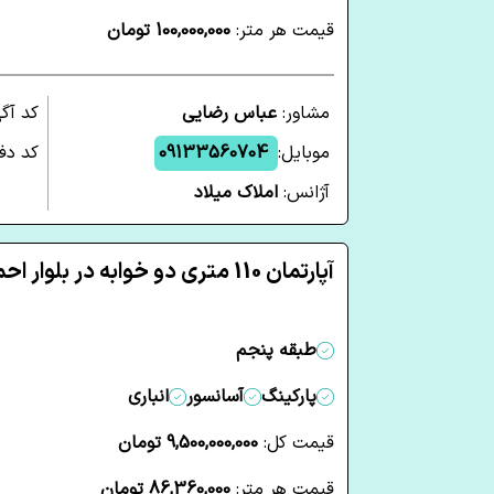
قیمت هر متر:
100,000,000 تومان
مشاور:
عباس رضایی
کد آگ
موبایل:
09133560704
کد دفت
آژانس:
املاک میلاد
آپارتمان 110 متری دو خوابه در بلوار احمدی روشن یزد
طبقه پنجم
پارکینگ
آسانسور
انباری
قیمت کل:
9,500,000,000 تومان
قیمت هر متر:
86,360,000 تومان