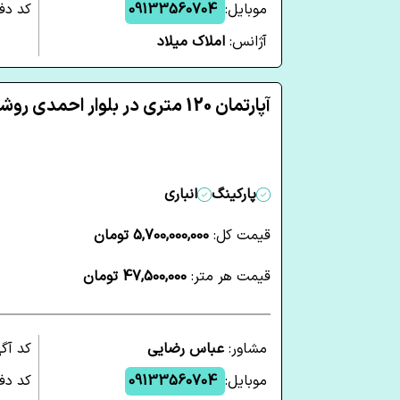
موبایل:
09133560704
کد دفت
آژانس:
املاک میلاد
آپارتمان 120 متری در بلوار احمدی روشن یزد
پارکینگ
انباری
قیمت کل:
5,700,000,000 تومان
قیمت هر متر:
47,500,000 تومان
مشاور:
عباس رضایی
کد آگ
موبایل:
09133560704
کد دفت