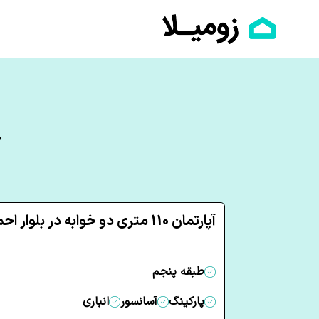
خ
آپارتمان 110 متری دو خوابه در بلوار احمدی روشن یزد
طبقه پنجم
پارکینگ
آسانسور
انباری