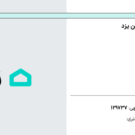
هی:
129737
ری: