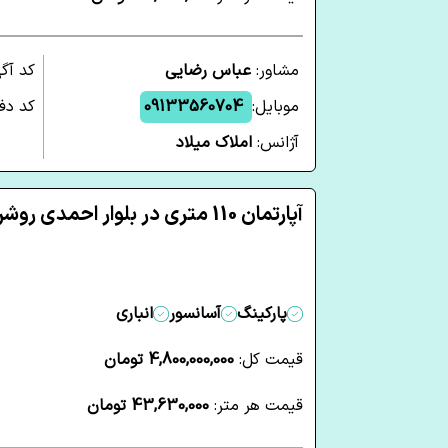
مشاور:
عباس رضایی
کد آگ
موبایل:
09133560704
کد دفت
آژانس:
املاک میلاد
آپارتمان 110 متری در بلوار احمدی روشن یزد
پارکینگ
آسانسور
انباری
قیمت کل:
4,800,000,000 تومان
قیمت هر متر:
43,630,000 تومان