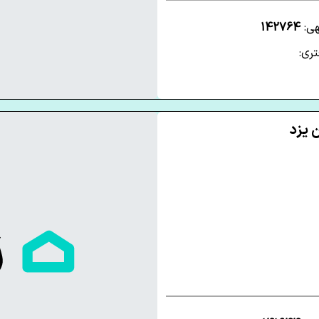
هی:
142764
ری: