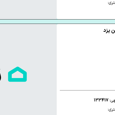
ری:
هی:
133417
ری: