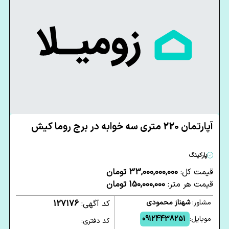
آپارتمان 220 متری سه خوابه در برج روما کیش
پارکینگ
قیمت کل:
33,000,000,000 تومان
قیمت هر متر:
150,000,000 تومان
مشاور:
شهناز محمودی
کد آگهی:
127176
موبایل:
09124438251
کد دفتری: