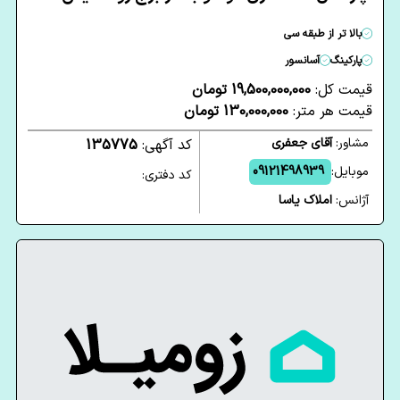
بالا تر از طبقه سی
پارکینگ
آسانسور
قیمت کل:
19,500,000,000 تومان
قیمت هر متر:
130,000,000 تومان
مشاور:
آقای جعفری
کد آگهی:
135775
موبایل:
09121498939
کد دفتری:
آژانس:
املاک یاسا