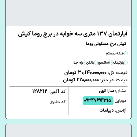
آپارتمان 137 متری سه خوابه در برج روما کیش
کیش برج مسکونی روما
طبقه بیستم
پارکینگ
آسانسور
بالکن
راه جدا
قیمت کل:
30,140,000,000 تومان
قیمت هر متر:
220,000,000 تومان
مشاور:
سارا الهی
کد آگهی:
128212
موبایل:
09347694315
کد دفتری:
آژانس:
دیپلمات