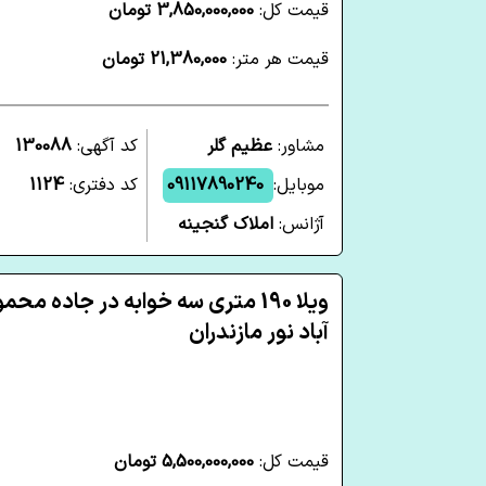
قیمت کل:
3,850,000,000 تومان
قیمت هر متر:
21,380,000 تومان
مشاور:
عظیم گلر
کد آگهی:
130088
موبایل:
09117890240
کد دفتری:
1124
آژانس:
املاک گنجینه
ویلا 190 متری سه خوابه در جاده محم
آباد نور مازندران
قیمت کل:
5,500,000,000 تومان