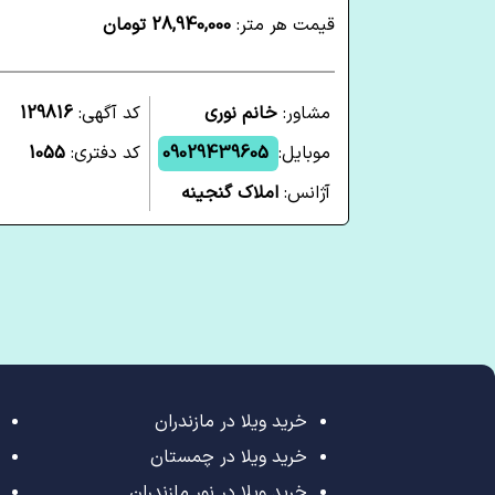
قیمت هر متر:
28,940,000 تومان
مشاور:
خانم نوری
کد آگهی:
129816
موبایل:
09029439605
کد دفتری:
1055
آژانس:
املاک گنجینه
خرید ویلا در مازندران
خرید ویلا در چمستان
خرید ویلا در نور مازندران