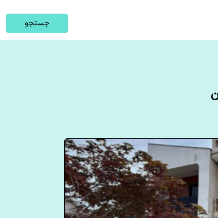
جستجو
ن