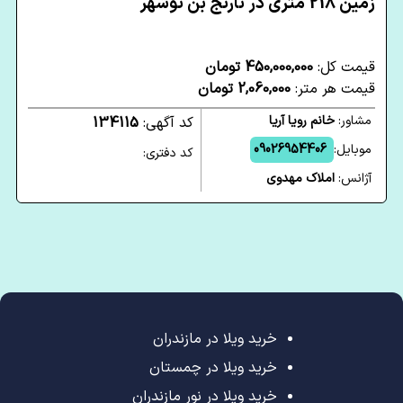
زمین 218 متری در نارنج بن نوشهر
قیمت کل:
450,000,000 تومان
قیمت هر متر:
2,060,000 تومان
مشاور:
خانم رویا آریا
کد آگهی:
134115
موبایل:
09026954406
کد دفتری:
آژانس:
املاک مهدوی
خرید ویلا در مازندران
خرید ویلا در چمستان
خرید ویلا در نور مازندران