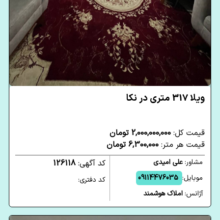
ویلا 317 متری در نکا
قیمت کل:
2,000,000,000 تومان
قیمت هر متر:
6,300,000 تومان
مشاور:
علی امیدی
کد آگهی:
126118
موبایل:
09114476035
کد دفتری:
آژانس:
املاک هوشمند