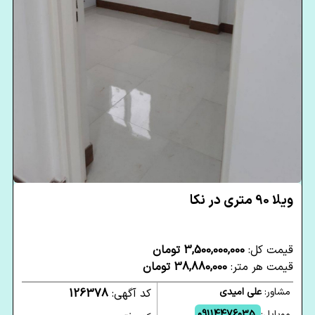
ویلا 90 متری در نکا
قیمت کل:
3,500,000,000 تومان
قیمت هر متر:
38,880,000 تومان
مشاور:
علی امیدی
کد آگهی:
126378
موبایل:
09114476035