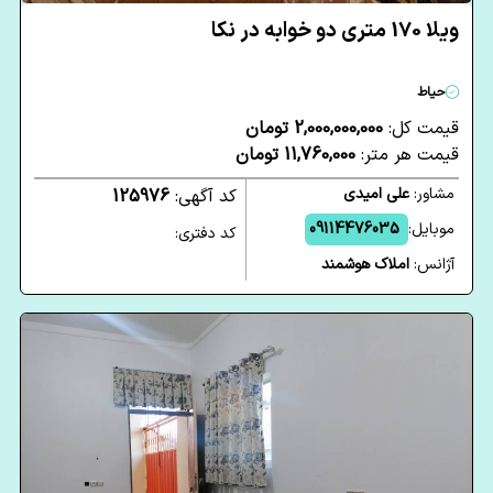
ویلا 170 متری دو خوابه در نکا
حیاط
قیمت کل:
2,000,000,000 تومان
قیمت هر متر:
11,760,000 تومان
مشاور:
علی امیدی
کد آگهی:
125976
موبایل:
09114476035
کد دفتری:
آژانس:
املاک هوشمند