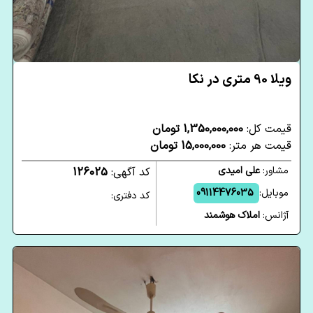
ویلا 90 متری در نکا
قیمت کل:
1,350,000,000 تومان
قیمت هر متر:
15,000,000 تومان
مشاور:
علی امیدی
کد آگهی:
126025
موبایل:
09114476035
کد دفتری:
آژانس:
املاک هوشمند