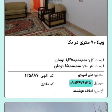
ویلا 90 متری در نکا
قیمت کل:
1,350,000,000 تومان
قیمت هر متر:
15,000,000 تومان
مشاور:
علی امیدی
کد آگهی:
125887
موبایل:
09114476035
کد دفتری:
آژانس:
املاک هوشمند