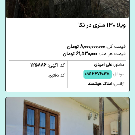
ویلا 130 متری در نکا
قیمت کل:
8,000,000,000 تومان
قیمت هر متر:
61,530,000 تومان
مشاور:
علی امیدی
کد آگهی:
125886
موبایل:
09114476035
کد دفتری:
آژانس:
املاک هوشمند