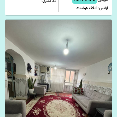
کد دفتری:
آژانس:
املاک هوشمند