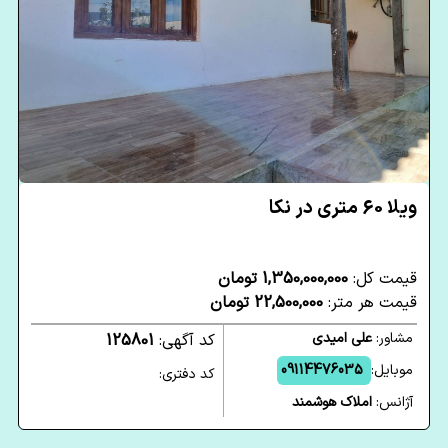
ویلا 60 متری در نکا
قیمت کل:
1,350,000,000 تومان
قیمت هر متر:
22,500,000 تومان
مشاور:
علی امیدی
کد آگهی:
125801
موبایل:
09114476035
کد دفتری:
آژانس:
املاک هوشمند