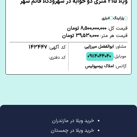
ویلا 215 متری دو خوابه در شهرودکلا قائم شهر
پارکینگ
انباری
قیمت کل:
8,500,000,000 تومان
قیمت هر متر:
39,530,000 تومان
مشاور:
ابوالفضل میرزایی
کد آگهی:
143447
موبایل:
09114044040
کد دفتری:
آژانس:
املاک پرسپولیس
خرید ویلا در مازندران
خرید ویلا در چمستان